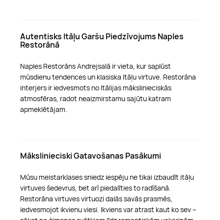
Autentisks Itāļu Garšu Piedzīvojums Naples
Restorānā
Naples Restorāns Andrejsalā ir vieta, kur saplūst
mūsdienu tendences un klasiska Itāļu virtuve. Restorāna
interjers ir iedvesmots no Itālijas mākslinieciskās
atmosfēras, radot neaizmirstamu sajūtu katram
apmeklētājam.
Mākslinieciski Gatavošanas Pasākumi
Mūsu meistarklases sniedz iespēju ne tikai izbaudīt itāļu
virtuves šedevrus, bet arī piedalīties to radīšanā.
Restorāna virtuves virtuozi dalās savās prasmēs,
iedvesmojot ikvienu viesi. Ikviens var atrast kaut ko sev –