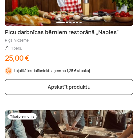
Picu darbnīcas bērniem restorānā „Naples”
Rīga, Vidzeme
1 pers.
25,00 €
Lojalitātes dalībnieki saņem no
1,25 €
atpakaļ
Apskatīt produktu
Tikai pie mums