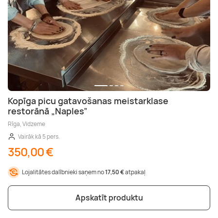
Kopīga picu gatavošanas meistarklase
restorānā „Naples”
Rīga, Vidzeme
Vairāk kā 5 pers.
350,00 €
Lojalitātes dalībnieki saņem no
17,50 €
atpakaļ
Apskatīt produktu