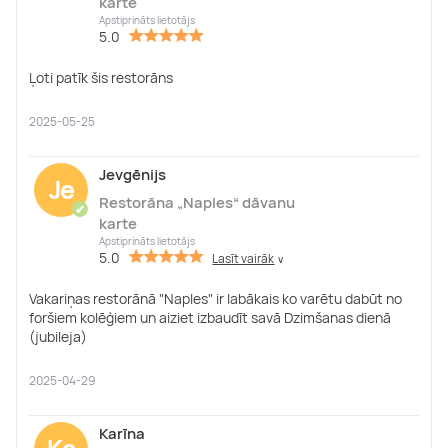
karte
Apstiprināts lietotājs
5.0
Ļoti patīk šis restorāns
2025-05-25
Jevgēnijs
Je
Restorāna „Naples“ dāvanu
✔
karte
Apstiprināts lietotājs
5.0
Lasīt vairāk
∨
Vakariņas restorānā "Naples" ir labākais ko varētu dabūt no
foršiem kolēģiem un aiziet izbaudīt savā Dzimšanas dienā
(jubileja)
2025-04-29
Karīna