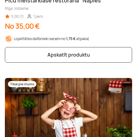
Picu meistarklase restorānā "Naples"
Rīga, Vidzeme
5,00 (1)
1 pers.
No 35,00 €
Lojalitātes dalībnieki saņem no
1,75 €
atpakaļ
Apskatīt produktu
Tikai pie mums