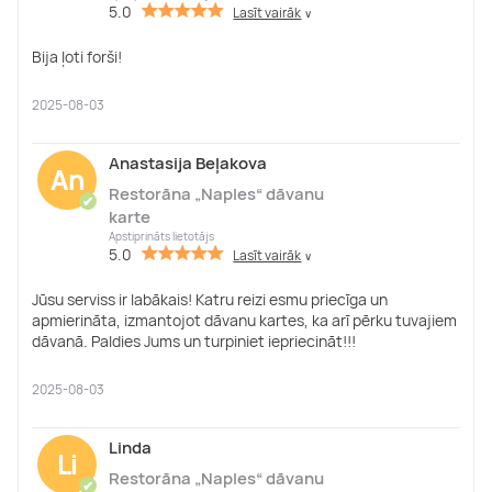
5.0
Lasīt vairāk
∨
Bija ļoti forši!
2025-08-03
Anastasija Beļakova
An
Restorāna „Naples“ dāvanu
✔
karte
Apstiprināts lietotājs
5.0
Lasīt vairāk
∨
Jūsu serviss ir labākais! Katru reizi esmu priecīga un
apmierināta, izmantojot dāvanu kartes, ka arī pērku tuvajiem
dāvanā. Paldies Jums un turpiniet iepriecināt!!!
2025-08-03
Linda
Li
Restorāna „Naples“ dāvanu
✔