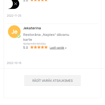
5.0
2022-11-25
Jekaterina
Je
Restorāna „Naples“ dāvanu
✔
karte
Apstiprināts lietotājs
5.0
Lasīt vairāk
∨
2022-10-16
RĀDĪT VAIRĀK ATSAUKSMES