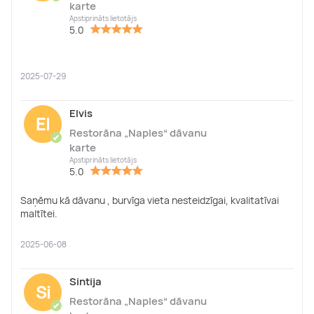
karte
Apstiprināts lietotājs
5.0
2025-07-29
Elvis
El
Restorāna „Naples“ dāvanu
✔
karte
Apstiprināts lietotājs
5.0
Saņēmu kā dāvanu , burvīga vieta nesteidzīgai, kvalitatīvai
maltītei.
2025-06-08
Sintija
Si
Restorāna „Naples“ dāvanu
✔