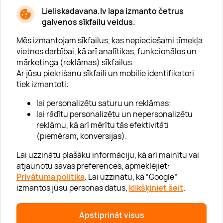
* Esmu iepazinies/usies ar
privātuma politiku
Lieliskadavana.lv lapa izmanto četrus
galvenos sīkfailu veidus.
Mēs izmantojam sīkfailus, kas nepieciešami tīmekļa
vietnes darbībai, kā arī analītikas, funkcionālos un
mārketinga (reklāmas) sīkfailus.
Ar jūsu piekrišanu sīkfaili un mobilie identifikatori
Par "Lieliska dāvana"
tiek izmantoti:
Karjera
lai personalizētu saturu un reklāmas;
Blogs
lai rādītu personalizētu un nepersonalizētu
reklāmu, kā arī mērītu tās efektivitāti
Uzņēmumiem
(piemēram, konversijas).
Lojalitātes klubs 💸
Lai uzzinātu plašāku informāciju, kā arī mainītu vai
atjaunotu savas preferences, apmeklējiet:
Privātuma politika
. Lai uzzinātu, kā “Google”
Palīdzība
izmantos jūsu personas datus,
klikšķiniet šeit
.
“GERA DOVANA” GRUPA
Apstiprināt visus