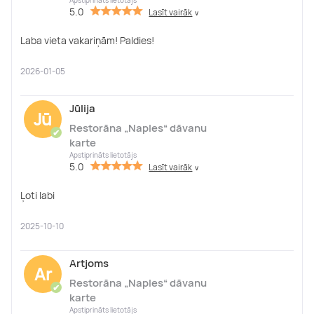
Apstiprināts lietotājs
5.0
Lasīt vairāk
∨
Laba vieta vakariņām! Paldies!
2026-01-05
Jūlija
Jū
Restorāna „Naples“ dāvanu
✔
karte
Apstiprināts lietotājs
5.0
Lasīt vairāk
∨
Ļoti labi
2025-10-10
Artjoms
Ar
Restorāna „Naples“ dāvanu
✔
karte
Apstiprināts lietotājs