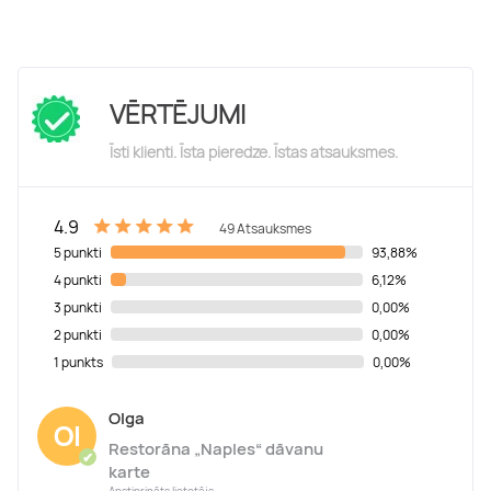
VĒRTĒJUMI
Īsti klienti. Īsta pieredze. Īstas atsauksmes.
4.9
49 Atsauksmes
5 punkti
93,88%
4 punkti
6,12%
3 punkti
0,00%
2 punkti
0,00%
1 punkts
0,00%
Olga
Ol
Restorāna „Naples“ dāvanu
✔
karte