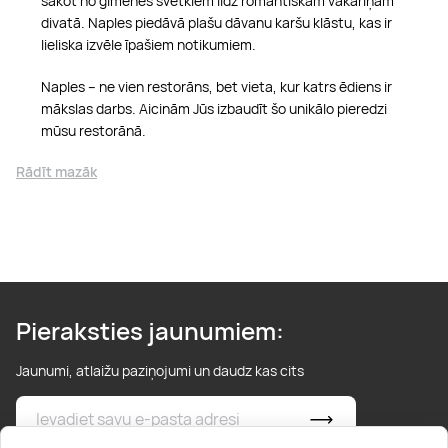
sākot no ģimenes svētkiem līdz romantiskām vakariņām
divatā. Naples piedāvā plašu dāvanu karšu klāstu, kas ir
lieliska izvēle īpašiem notikumiem.
Naples – ne vien restorāns, bet vieta, kur katrs ēdiens ir
mākslas darbs. Aicinām Jūs izbaudīt šo unikālo pieredzi
mūsu restorānā.
Rādīt mazāk
Pieraksties jaunumiem:
Jaunumi, atlaižu paziņojumi un daudz kas cits