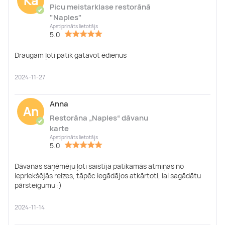
Ka
Picu meistarklase restorānā
✔
"Naples"
Apstiprināts lietotājs
5.0
Draugam ļoti patīk gatavot ēdienus
2024-11-27
Anna
An
Restorāna „Naples“ dāvanu
✔
karte
Apstiprināts lietotājs
5.0
Dāvanas saņēmēju ļoti saistīja patīkamās atmiņas no
iepriekšējās reizes, tāpēc iegādājos atkārtoti, lai sagādātu
pārsteigumu :)
2024-11-14