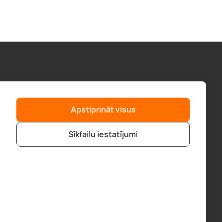
Palīdzība
“GERA DOVANA” GRUPA
Apstiprināt visus
F.A.Q.
geradovana.lt
Piegāde
superprezenty.pl
Sīkfailu iestatījumi
Pirkt veikalā
bookitnow.lt
Pirkšanas noteikumi
Kontakti
Kļūsti par partneri
Visi Partneri