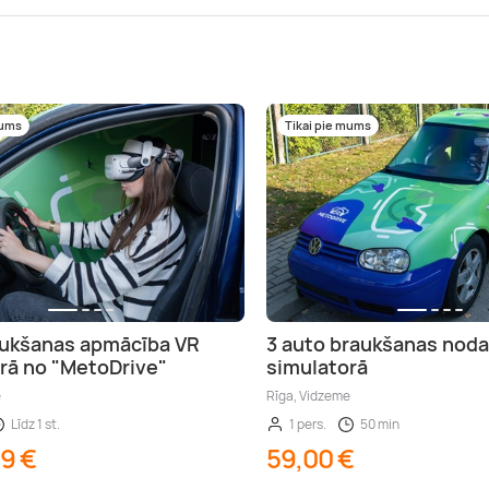
mums
Tikai pie mums
aukšanas apmācība VR
3 auto braukšanas noda
rā no "MetoDrive"
simulatorā
e
Rīga, Vidzeme
Līdz 1 st.
1 pers.
50 min
99 €
59,00 €