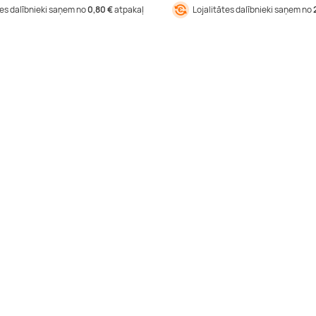
tes dalībnieki saņem no
0,80 €
atpakaļ
Lojalitātes dalībnieki saņem no