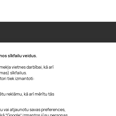
Par "Lieliska dāvana"
nos sīkfailu veidus.
Karjera
ekļa vietnes darbībai, kā arī
Blogs
mas) sīkfailus.
Uzņēmumiem
tori tiek izmantoti:
Lojalitātes klubs 💸
ētu reklāmu, kā arī mērītu tās
ītu vai atjaunotu savas preferences,
, kā “Google” izmantos jūsu personas