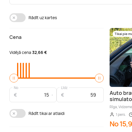
Rādīt uz kartes
Tikai pie 
Cena
Vidējā cena
32,66 €
No
Līdz
Auto br
€
€
simulato
Rīga, Vidzem
Rādīt tikai ar atlaidi
1 pers.
No 15,