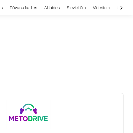
as
Dāvanu kartes
Atlaides
Sievietēm
Vīriešiem
Outlet