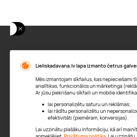
Pieraksties jaunumiem:
Jaunumi, atlaižu paziņojumi un daudz kas cits
Lieliskadavana.lv lapa izmanto četrus galve
Mēs izmantojam sīkfailus, kas nepieciešami tīm
analītikas, funkcionālos un mārketinga (reklā
Ar jūsu piekrišanu sīkfaili un mobilie identifika
* Esmu iepazinies/usies ar
privātuma politiku
lai personalizētu saturu un reklāmas;
lai rādītu personalizētu un nepersonaliz
efektivitāti (piemēram, konversijas).
Lai uzzinātu plašāku informāciju, kā arī main
apmeklējiet:
Privātuma politika
. Lai uzzinātu