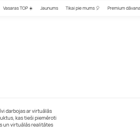
Vasaras TOP ☀️
Jaunums
Tikai pie mums 🎈
Premium dāvan
i darbojas ar virtuālās
uktus, kas tieši piemēroti
 un virtuālās realitātes