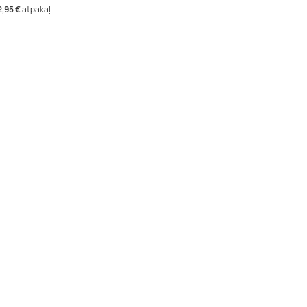
2,95 €
atpakaļ