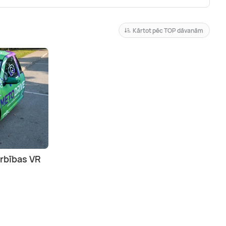
Kārtot pēc TOP dāvanām
rbības VR