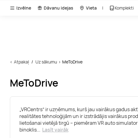
Izvēlne
Dāvanu idejas
Vieta
Komplekti
Atpakaļ
Uz sākumu
MeToDrive
MeToDrive
„VRCentrs” ir uzņēmums, kurš jau vairākus gadus aktīv
realitātes tehnoloģijām un ir izstrādājis vairākus prod
lietošanai vietējā tirgū – piemēram VR auto simulators
binoklis
...
Lasīt vairāk