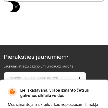
Pieraksties jaunumiem:
Jaunumi, atlaižu paziņojumi un daudz kas cits
* Esmu iepazinies/usies ar
privātuma politiku
Lieliskadavana.lv lapa izmanto četrus
galvenos sīkfailu veidus.
Mēs izmantojam sīkfailus, kas nepieciešami tīmekļa