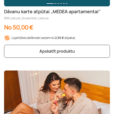
Dāvanu karte atpūtai „MEDEA apartamentai”
SPA Lietuvā, Druskininki, Lietuva
No 50,00 €
Lojalitātes dalībnieki saņem no
2,50 €
atpakaļ
Apskatīt produktu