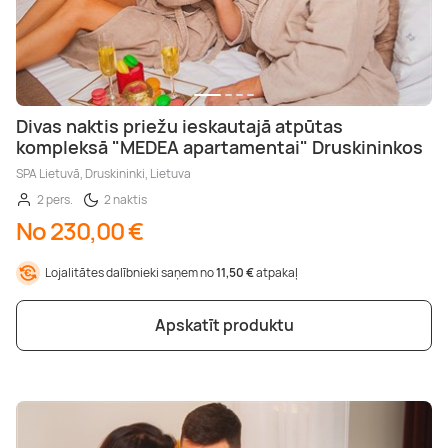
Divas naktis priežu ieskautajā atpūtas
kompleksā "MEDEA apartamentai" Druskininkos
SPA Lietuvā, Druskininki, Lietuva
2 pers.
2 naktis
No 230,00 €
Lojalitātes dalībnieki saņem no
11,50 €
atpakaļ
Apskatīt produktu