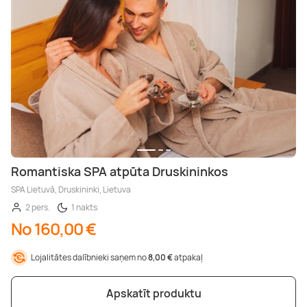
Romantiska SPA atpūta Druskininkos
SPA Lietuvā, Druskininki, Lietuva
2 pers.
1 nakts
No 160,00 €
Lojalitātes dalībnieki saņem no
8,00 €
atpakaļ
Apskatīt produktu