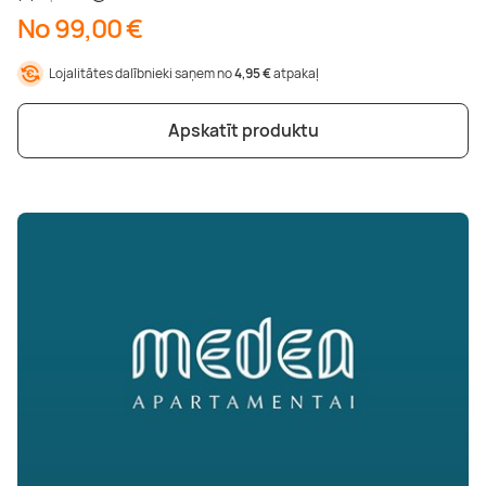
No 99,00 €
Lojalitātes dalībnieki saņem no
4,95 €
atpakaļ
Apskatīt produktu