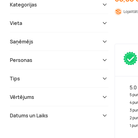
Kategorijas
Lojalitā
Vieta
Saņēmējs
Personas
Tips
5.0
5 pu
Vērtējums
4 pu
3 pu
Datums un Laiks
2 pu
1 pu