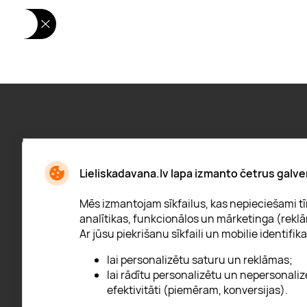
Pieraksties jaunumiem:
Jaunumi, atlaižu paziņojumi un daudz kas cits
Lieliskadavana.lv lapa izmanto četrus galve
Mēs izmantojam sīkfailus, kas nepieciešami tīm
analītikas, funkcionālos un mārketinga (reklā
Ar jūsu piekrišanu sīkfaili un mobilie identifika
* Esmu iepazinies/usies ar
privātuma politiku
lai personalizētu saturu un reklāmas;
lai rādītu personalizētu un nepersonaliz
efektivitāti (piemēram, konversijas).