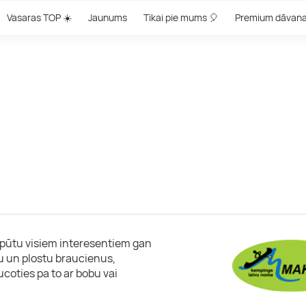
Vasaras TOP ☀️
Jaunums
Tikai pie mums 🎈
Premium dāvan
pūtu visiem interesentiem gan
vu un plostu braucienus,
ucoties pa to ar bobu vai