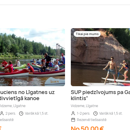
Tikai pie mums
auciens no Līgatnes uz
SUP piedzīvojums pa Ga
divvietīgā kanoe
klintis”
 Vidzeme, Līgatne
Vidzeme, Līgatne
2 pers.
Vairāk kā 1,5 st.
1-2 pers.
Vairāk kā 1,5 st.
iešsaistē
Rezervē tiešsaistē
€
No 50,00 €