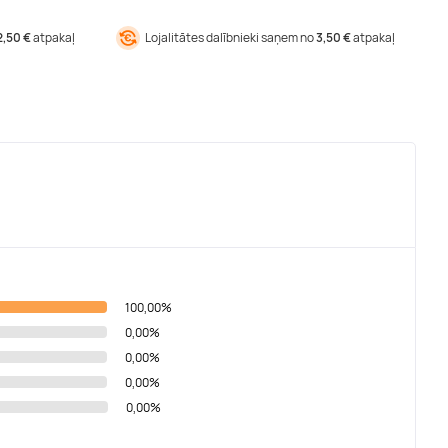
2,50 €
atpakaļ
Lojalitātes dalībnieki saņem no
3,50 €
atpakaļ
100,00%
0,00%
0,00%
0,00%
0,00%