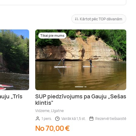
Kārtot pēc TOP dāvanām
Tikai pie mums
uju „Trīs
SUP piedzīvojums pa Gauju „Sešas
klintis”
Vidzeme, Līgatne
1 pers.
Vairāk kā 1,5 st.
Rezervē tiešsaistē
No 70,00 €