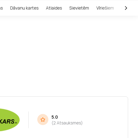
as
Dāvanu kartes
Atlaides
Sievietēm
Vīriešiem
Outlet
5.0
(
2 Atsauksmes
)