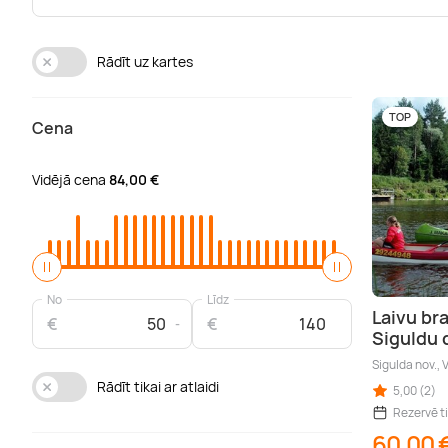
Rādīt uz kartes
TOP
Cena
Vidējā cena
84,00 €
No
Līdz
Laivu br
€
€
Siguldu 
Sigulda nov.,
Rādīt tikai ar atlaidi
5,00 (2)
Rezervē t
60,00 