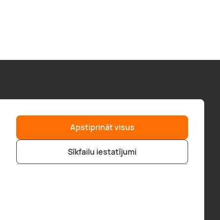
Palīdzība
“GERA DOVANA” GRUPA
Apstiprināt visus
F.A.Q.
geradovana.lt
Piegāde
superprezenty.pl
Sīkfailu iestatījumi
Pirkt veikalā
bookitnow.lt
Pirkšanas noteikumi
Kontakti
Kļūsti par partneri