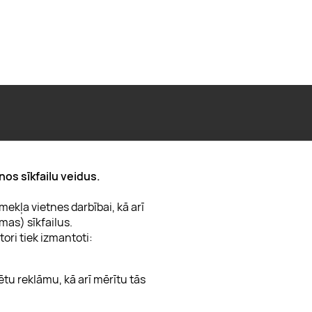
Par "Lieliska dāvana"
nos sīkfailu veidus.
Karjera
ekļa vietnes darbībai, kā arī
Blogs
mas) sīkfailus.
Uzņēmumiem
tori tiek izmantoti:
Lojalitātes klubs 💸
ētu reklāmu, kā arī mērītu tās