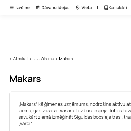
Izvēlne
Dāvanu idejas
Vieta
Komplekti
Atpakaļ
Uz sākumu
Makars
Makars
„Makars“ kā ģimenes uzņēmums, nodrošina aktīvu at
ziemā, gan vasarā. Vasarā tev būs iespēja doties lai
savukārt ziemā izmēģināt Siguldas bobsleja trasi, tra
„vardi“.