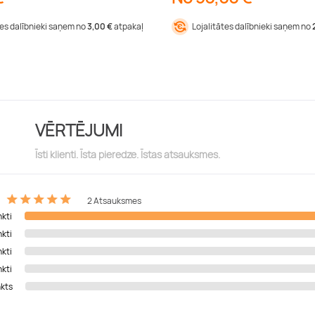
tes dalībnieki saņem no
3,00 €
atpakaļ
Lojalitātes dalībnieki saņem no
VĒRTĒJUMI
Īsti klienti. Īsta pieredze. Īstas atsauksmes.
2 Atsauksmes
nkti
nkti
nkti
nkti
nkts