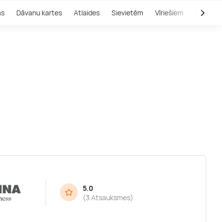
as
Dāvanu kartes
Atlaides
Sievietēm
Vīriešiem
Outlet
5.0
(
3 Atsauksmes
)