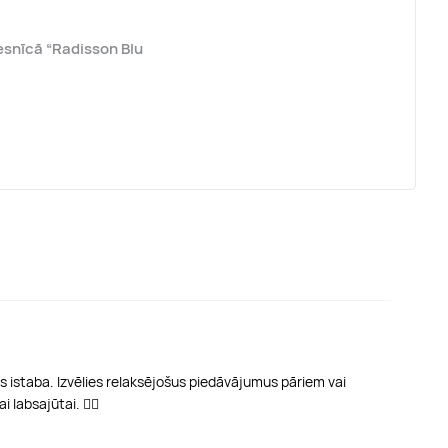
esnīcā “Radisson Blu
s istaba. Izvēlies relaksējošus piedāvājumus pāriem vai
labsajūtai. 💆‍♀️