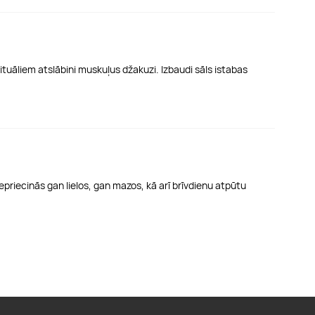
ituāliem atslābini muskuļus džakuzi. Izbaudi sāls istabas
iepriecinās gan lielos, gan mazos, kā arī brīvdienu atpūtu