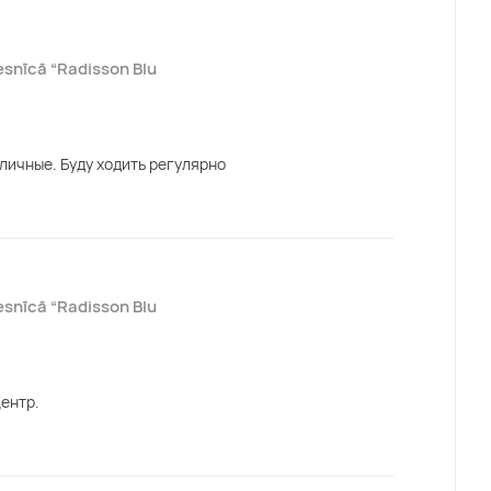
esnīcā “Radisson Blu
личные. Буду ходить регулярно
esnīcā “Radisson Blu
ентр.