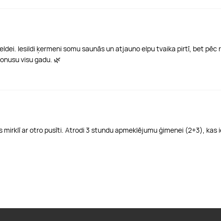
dei. Iesildi ķermeni somu saunās un atjauno elpu tvaika pirtī, bet pēc r
tonusu visu gadu. 🌿
as mirklī ar otro pusīti. Atrodi 3 stundu apmeklējumu ģimenei (2+3), kas 