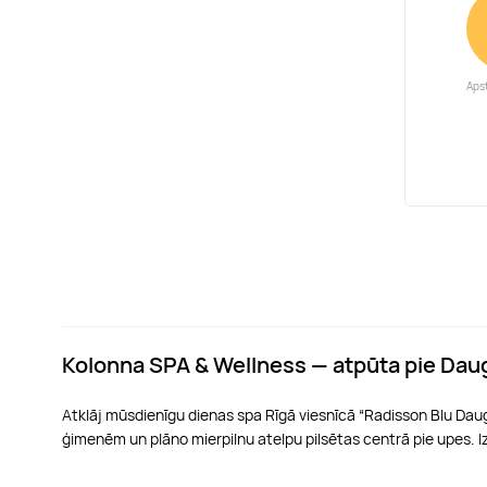
Apst
Kolonna SPA & Wellness — atpūta pie Dau
Atklāj mūsdienīgu dienas spa Rīgā viesnīcā “Radisson Blu Dauga
ģimenēm un plāno mierpilnu atelpu pilsētas centrā pie upes. Izma