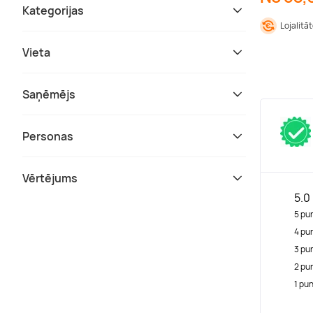
Kategorijas
Lojalitā
Vieta
Saņēmējs
Personas
Vērtējums
5.0
5 pu
4 pu
3 pu
2 pu
1 pu