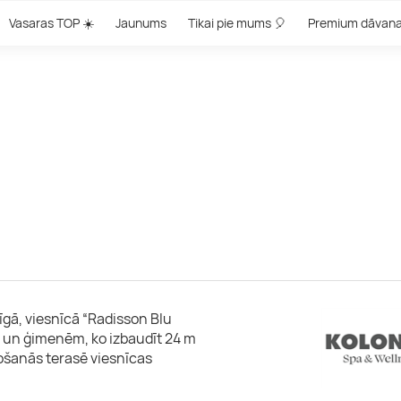
Vasaras TOP ☀️
Jaunums
Tikai pie mums 🎈
Premium dāvan
gā, viesnīcā “Radisson Blu
 un ģimenēm, ko izbaudīt 24 m
ļošanās terasē viesnīcas