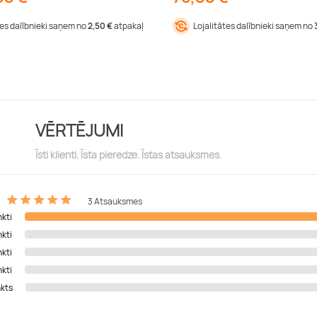
tes dalībnieki saņem no
2,50 €
atpakaļ
Lojalitātes dalībnieki saņem no
VĒRTĒJUMI
Īsti klienti. Īsta pieredze. Īstas atsauksmes.
3 Atsauksmes
nkti
nkti
nkti
nkti
nkts