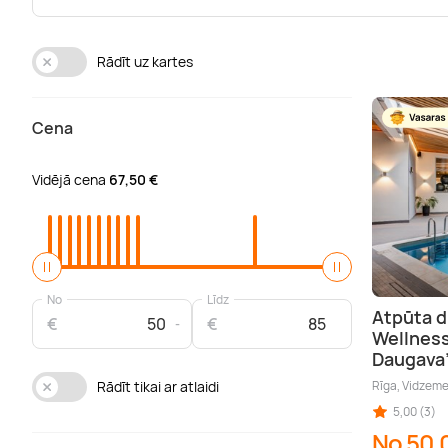
Rādīt uz kartes
Cena
Vidējā cena
67,50 €
No
Līdz
Atpūta d
€
€
Wellness
Daugava
Rīga, Vidzem
Rādīt tikai ar atlaidi
5,00 (3)
No 50,