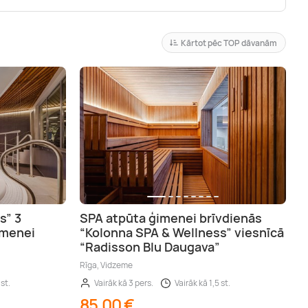
Kārtot pēc TOP dāvanām
s” 3
SPA atpūta ģimenei brīvdienās
imenei
“Kolonna SPA & Wellness” viesnīcā
“Radisson Blu Daugava”
Rīga, Vidzeme
 st.
Vairāk kā 3 pers.
Vairāk kā 1,5 st.
85,00 €