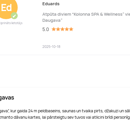
Eduards
Ed
Atpūta diviem “Kolonna SPA & Wellness” vi
✔
Daugava”
iprināts lietotājs
5.0
2025-10-18
gavas
va”, kur gaida 24 m peldbaseins, saunas un tvaika pirts, džakuzi un sāl
nto dāvanu kartes, lai pārsteigtu sev tuvos vai atlicini brīdi personīgai 