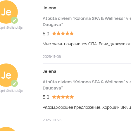
Jelena
Je
Atpūta diviem “Kolonna SPA & Wellness” vi
✔
Daugava”
iprināts lietotājs
5.0
Мне очень понравился СПА. Бани,джакузи от
2025-11-06
Jelena
Je
Atpūta diviem “Kolonna SPA & Wellness” vi
✔
Daugava”
iprināts lietotājs
5.0
Рядом,хорошее предложение. Хороший SPA ц
2025-10-25