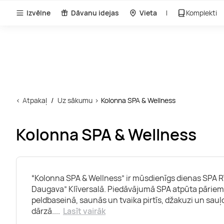
Izvēlne
Dāvanu idejas
Vieta
Komplekti
Atpakaļ
Uz sākumu
Kolonna SPA & Wellness
Kolonna SPA & Wellness
“Kolonna SPA & Wellness” ir mūsdienīgs dienas SPA Rī
Daugava” Klīversalā. Piedāvājumā SPA atpūta pāriem
peldbaseinā, saunās un tvaika pirtīs, džakuzi un sau
dārzā.
...
Lasīt vairāk