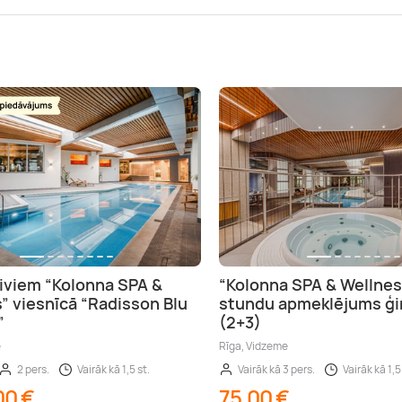
iviem “Kolonna SPA &
“Kolonna SPA & Wellnes
” viesnīcā “Radisson Blu
stundu apmeklējums ģ
”
(2+3)
e
Rīga, Vidzeme
2 pers.
Vairāk kā 1,5 st.
Vairāk kā 3 pers.
Vairāk kā 1,5
00 €
75,00 €