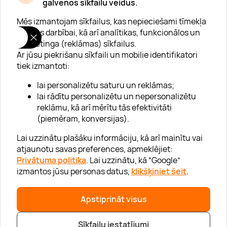
galvenos sīkfailu veidus.
Mēs izmantojam sīkfailus, kas nepieciešami tīmekļa
vietnes darbībai, kā arī analītikas, funkcionālos un
mārketinga (reklāmas) sīkfailus.
Ar jūsu piekrišanu sīkfaili un mobilie identifikatori
Par "Lieliska dāvana"
tiek izmantoti:
Karjera
lai personalizētu saturu un reklāmas;
Blogs
lai rādītu personalizētu un nepersonalizētu
reklāmu, kā arī mērītu tās efektivitāti
Uzņēmumiem
(piemēram, konversijas).
Lojalitātes klubs 💸
Lai uzzinātu plašāku informāciju, kā arī mainītu vai
atjaunotu savas preferences, apmeklējiet:
Privātuma politika
. Lai uzzinātu, kā “Google”
Palīdzība
izmantos jūsu personas datus,
klikšķiniet šeit
.
“GERA DOVANA” GRUPA
Apstiprināt visus
Sīkfailu iestatījumi
|
|
© 2026 SIA Lieliska dāvana
info@lieliskadavana.lv
+371 6601 8025