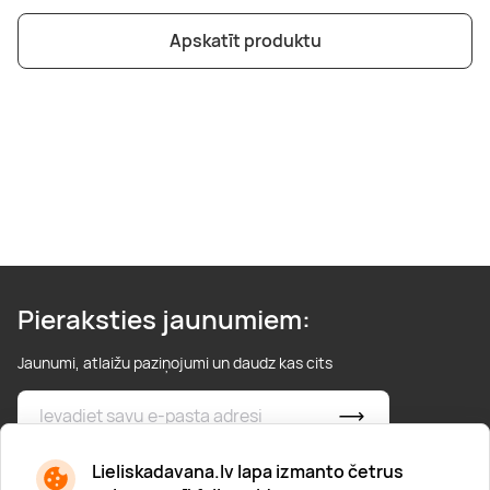
Boulderings
Citas ūdens izklaides
Mūzikas nodarbības
Tetovēšanas salons
Apskatīt produktu
Kērlings
Vindsērfings
Deju nodarbības
Deguna un Nabas pīrsings
Kikbokss
Kaitbords
Ausu caurduršana
Piedzīvojumu parki
Procedūras vīriešiem
Pieraksties jaunumiem:
Jaunumi, atlaižu paziņojumi un daudz kas cits
* Esmu iepazinies/usies ar
privātuma politiku
Lieliskadavana.lv lapa izmanto četrus