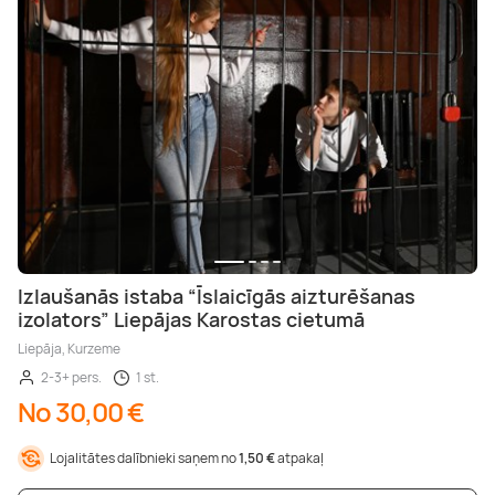
Izlaušanās istaba “Īslaicīgās aizturēšanas
izolators” Liepājas Karostas cietumā
Liepāja, Kurzeme
2-3+ pers.
1 st.
No 30,00 €
Lojalitātes dalībnieki saņem no
1,50 €
atpakaļ