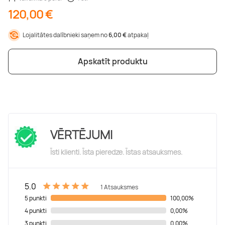
120,00 €
Lojalitātes dalībnieki saņem no
6,00 €
atpakaļ
Apskatīt produktu
VĒRTĒJUMI
Īsti klienti. Īsta pieredze. Īstas atsauksmes.
5.0
1 Atsauksmes
5 punkti
100,00%
4 punkti
0,00%
3 punkti
0,00%