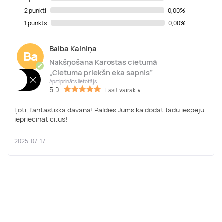
2 punkti
0,00%
1 punkts
0,00%
Baiba Kalniņa
Ba
Nakšņošana Karostas cietumā
✔
„Cietuma priekšnieka sapnis”
Apstiprināts lietotājs
5.0
Lasīt vairāk
∨
Ļoti, fantastiska dāvana! Paldies Jums ka dodat tādu iespēju
iepriecināt citus!
2025-07-17