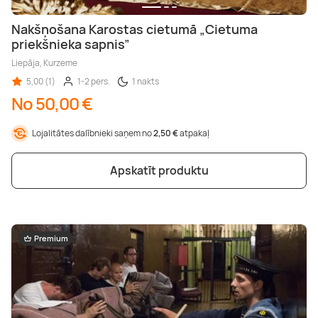
Nakšņošana Karostas cietumā „Cietuma
priekšnieka sapnis”
Liepāja, Kurzeme
5,00 (1)
1-2 pers.
1 nakts
No 50,00 €
Lojalitātes dalībnieki saņem no
2,50 €
atpakaļ
Apskatīt produktu
Premium