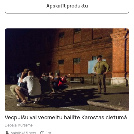
Apskatīt produktu
Vecpuišu vai vecmeitu ballīte Karostas cietumā
Liepāja, Kurzeme
Vairāk kā 5 pers.
1 st.