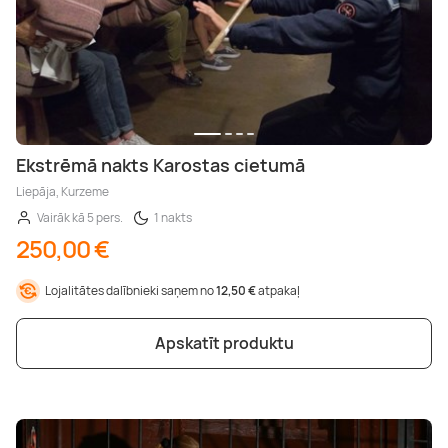
Ekstrēmā nakts Karostas cietumā
Liepāja, Kurzeme
Vairāk kā 5 pers.
1 nakts
250,00 €
Lojalitātes dalībnieki saņem no
12,50 €
atpakaļ
Apskatīt produktu