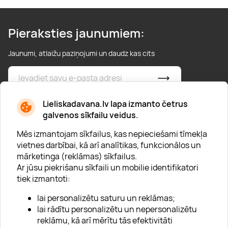
Pieraksties jaunumiem:
Jaunumi, atlaižu paziņojumi un daudz kas cits
* Esmu iepazinies/usies ar
privātuma politiku
Lieliskadavana.lv lapa izmanto četrus
galvenos sīkfailu veidus.
Mēs izmantojam sīkfailus, kas nepieciešami tīmekļa
vietnes darbībai, kā arī analītikas, funkcionālos un
mārketinga (reklāmas) sīkfailus.
Ar jūsu piekrišanu sīkfaili un mobilie identifikatori
Par "Lieliska dāvana"
tiek izmantoti:
Karjera
lai personalizētu saturu un reklāmas;
Blogs
lai rādītu personalizētu un nepersonalizētu
reklāmu, kā arī mērītu tās efektivitāti
Uzņēmumiem