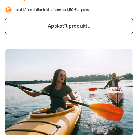
Lojalitātes dalībnieki saņem no
1,50 €
atpakaļ
Apskatīt produktu