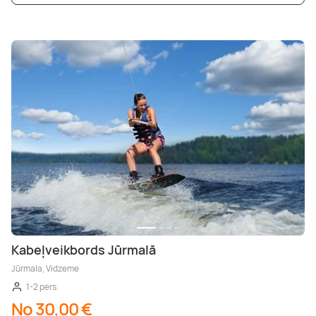
Kabeļveikbords Jūrmalā
Jūrmala, Vidzeme
1-2 pers.
No 30,00 €