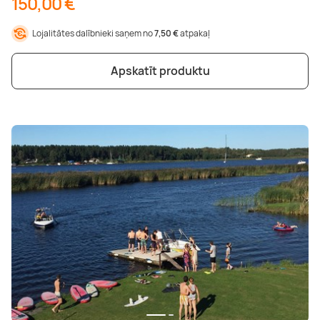
150,00 €
Lojalitātes dalībnieki saņem no
7,50 €
atpakaļ
Apskatīt produktu