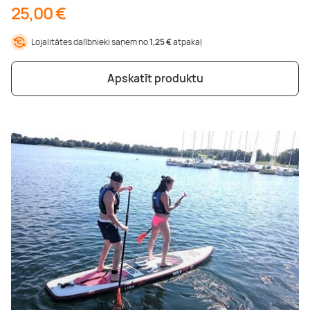
25,00 €
Lojalitātes dalībnieki saņem no
1,25 €
atpakaļ
Apskatīt produktu