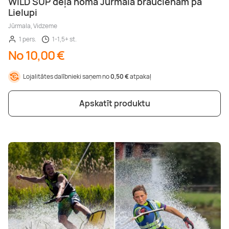
WILD SUP dēļa noma Jūrmalā braucienam pa
Lielupi
Jūrmala, Vidzeme
1 pers.
1-1,5+ st.
No 10,00 €
Lojalitātes dalībnieki saņem no
0,50 €
atpakaļ
Apskatīt produktu