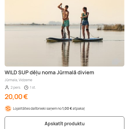
WILD SUP dēļu noma Jūrmalā diviem
Jūrmala, Vidzeme
2 pers.
1 st.
20,00 €
Lojalitātes dalībnieki saņem no
1,00 €
atpakaļ
Apskatīt produktu