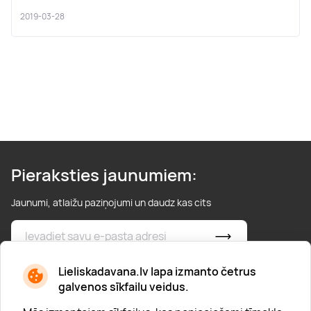
2019-03-28
Pieraksties jaunumiem:
Jaunumi, atlaižu paziņojumi un daudz kas cits
* Esmu iepazinies/usies ar
privātuma politiku
Lieliskadavana.lv lapa izmanto četrus
galvenos sīkfailu veidus.