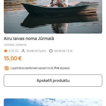
Airu laivas noma Jūrmalā
Jūrmala, Vidzeme
5,00 (2)
Vairāk kā 3 pers.
Vairāk kā 1,5 st.
15,00 €
Lojalitātes dalībnieki saņem no
0,75 €
atpakaļ
Apskatīt produktu