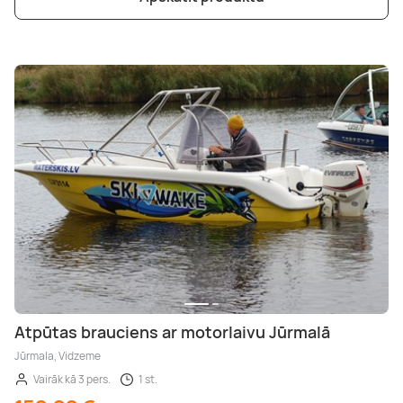
Atpūtas brauciens ar motorlaivu Jūrmalā
Jūrmala, Vidzeme
Vairāk kā 3 pers.
1 st.