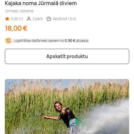
Kajaka noma Jūrmalā diviem
Jūrmala, Vidzeme
5,00 (1)
2 pers.
Vairāk kā 1,5 st.
18,00 €
Lojalitātes dalībnieki saņem no
0,90 €
atpakaļ
Apskatīt produktu