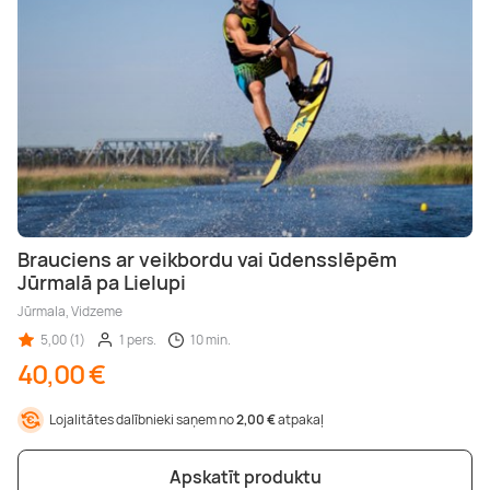
Brauciens ar veikbordu vai ūdensslēpēm
Jūrmalā pa Lielupi
Jūrmala, Vidzeme
5,00 (1)
1 pers.
10 min.
40,00 €
Lojalitātes dalībnieki saņem no
2,00 €
atpakaļ
Apskatīt produktu