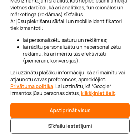
Mēs izmantojam sīkfailus, kas nepieciešami tīmekļa
vietnes darbībai, kā arī analītikas, funkcionālos un
mārketinga (reklāmas) sīkfailus.
Ar jūsu piekrišanu sīkfaili un mobilie identifikatori
Par "Lieliska dāvana"
tiek izmantoti:
Karjera
lai personalizētu saturu un reklāmas;
Blogs
lai rādītu personalizētu un nepersonalizētu
reklāmu, kā arī mērītu tās efektivitāti
Uzņēmumiem
(piemēram, konversijas).
Lojalitātes klubs 💸
Lai uzzinātu plašāku informāciju, kā arī mainītu vai
atjaunotu savas preferences, apmeklējiet:
Privātuma politika
. Lai uzzinātu, kā “Google”
Palīdzība
izmantos jūsu personas datus,
klikšķiniet šeit
.
“GERA DOVANA” GRUPA
Apstiprināt visus
Sīkfailu iestatījumi
|
|
© 2026 SIA Lieliska dāvana
info@lieliskadavana.lv
+371 6601 8025
Privātuma politika
|
Mājas lapas karte