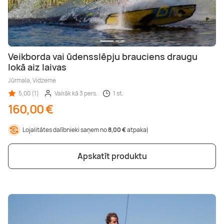
Veikborda vai ūdensslēpju brauciens draugu
lokā aiz laivas
Jūrmala, Vidzeme
5,00 (1)
Vairāk kā 3 pers.
1 st.
160,00 €
Lojalitātes dalībnieki saņem no
8,00 €
atpakaļ
Apskatīt produktu