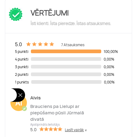
VĒRTĒJUMI
Īsti klienti. Īsta pieredze. Īstas atsauksmes.
5.0
7 Atsauksmes
5 punkti
100,00%
4 punkti
0,00%
3 punkti
0,00%
2 punkti
0,00%
1 punkts
0,00%
Aivis
Ai
Brauciens pa Lielupi ar
✔
piepūšamo pūsli Jūrmalā
divatā
Apstiprināts lietotājs
5.0
Lasīt vairāk
∨