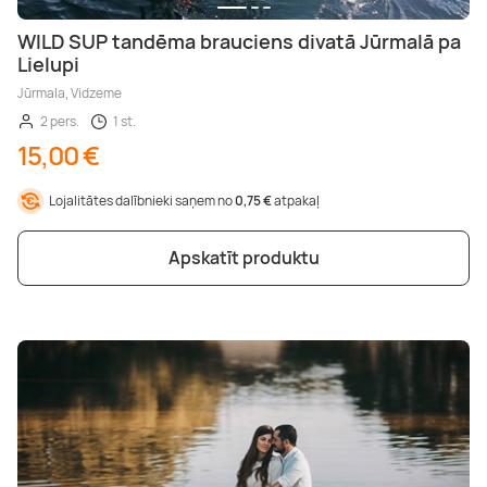
WILD SUP tandēma brauciens divatā Jūrmalā pa
Lielupi
Jūrmala, Vidzeme
2 pers.
1 st.
15,00 €
Lojalitātes dalībnieki saņem no
0,75 €
atpakaļ
Apskatīt produktu