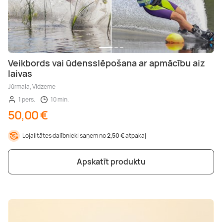
Veikbords vai ūdensslēpošana ar apmācību aiz
laivas
Jūrmala, Vidzeme
1 pers.
10 min.
50,00 €
Lojalitātes dalībnieki saņem no
2,50 €
atpakaļ
Apskatīt produktu