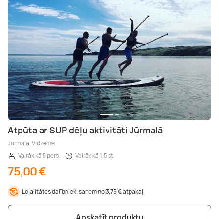
Atpūta ar SUP dēļu aktivitāti Jūrmalā
Jūrmala, Vidzeme
Vairāk kā 5 pers.
Vairāk kā 1,5 st.
75,00 €
Lojalitātes dalībnieki saņem no
3,75 €
atpakaļ
Apskatīt produktu