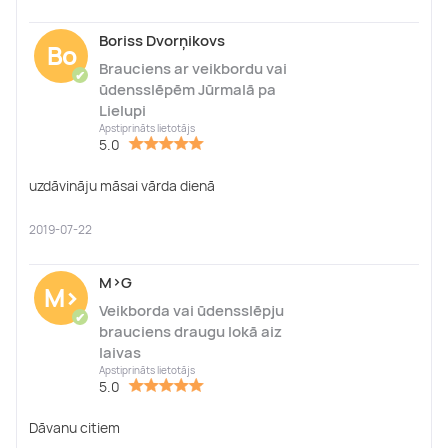
Boriss Dvorņikovs
Bo
Brauciens ar veikbordu vai
✔
ūdensslēpēm Jūrmalā pa
Lielupi
Apstiprināts lietotājs
5.0
uzdāvināju māsai vārda dienā
2019-07-22
M>G
M>
Veikborda vai ūdensslēpju
✔
brauciens draugu lokā aiz
laivas
Apstiprināts lietotājs
5.0
Dāvanu citiem