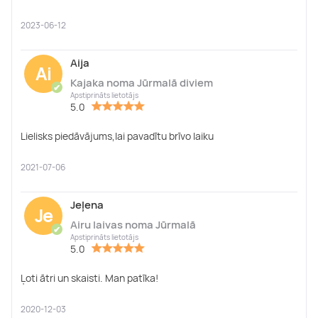
2023-06-12
Aija
Ai
Kajaka noma Jūrmalā diviem
✔
Apstiprināts lietotājs
5.0
Lielisks piedāvājums,lai pavadītu brīvo laiku
2021-07-06
Jeļena
Je
Airu laivas noma Jūrmalā
✔
Apstiprināts lietotājs
5.0
Ļoti ātri un skaisti. Man patīka!
2020-12-03