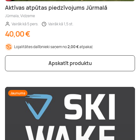
Aktīvas atpūtas piedzīvojums Jūrmalā
Jūrmala, Vidzeme
Vairāk kā 5 pers.
Vairāk kā 1,5 st.
40,00 €
Lojalitātes dalībnieki saņem no
2,00 €
atpakaļ
Apskatīt produktu
Jaunums