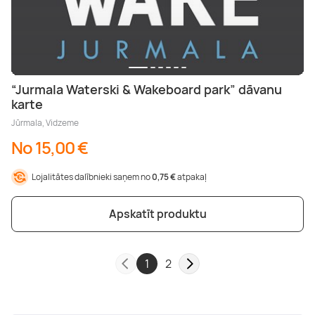
“Jurmala Waterski & Wakeboard park” dāvanu
karte
Jūrmala, Vidzeme
No 15,00 €
Lojalitātes dalībnieki saņem no
0,75 €
atpakaļ
Apskatīt produktu
1
2