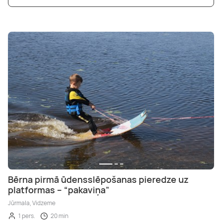
Bērna pirmā ūdensslēpošanas pieredze uz
platformas – “pakaviņa”
Jūrmala, Vidzeme
1 pers.
20 min