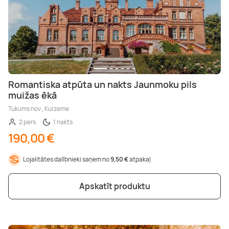
Romantiska atpūta un nakts Jaunmoku pils
muižas ēkā
Tukums nov., Kurzeme
2 pers.
1 nakts
190,00 €
Lojalitātes dalībnieki saņem no
9,50 €
atpakaļ
Apskatīt produktu