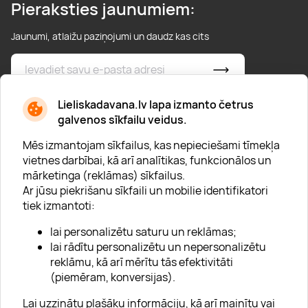
Pieraksties jaunumiem:
Jaunumi, atlaižu paziņojumi un daudz kas cits
* Esmu iepazinies/usies ar
privātuma politiku
Lieliskadavana.lv lapa izmanto četrus
galvenos sīkfailu veidus.
Mēs izmantojam sīkfailus, kas nepieciešami tīmekļa
vietnes darbībai, kā arī analītikas, funkcionālos un
mārketinga (reklāmas) sīkfailus.
Ar jūsu piekrišanu sīkfaili un mobilie identifikatori
Par "Lieliska dāvana"
tiek izmantoti:
Karjera
lai personalizētu saturu un reklāmas;
Blogs
lai rādītu personalizētu un nepersonalizētu
reklāmu, kā arī mērītu tās efektivitāti
Uzņēmumiem
(piemēram, konversijas).
Lojalitātes klubs 💸
Lai uzzinātu plašāku informāciju, kā arī mainītu vai