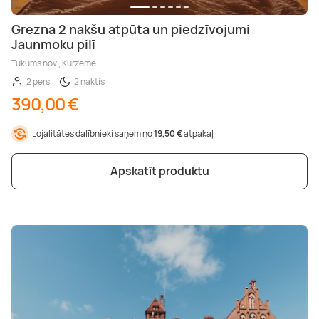
Grezna 2 nakšu atpūta un piedzīvojumi
Jaunmoku pilī
Tukums nov., Kurzeme
2 pers.
2 naktis
390,00 €
Lojalitātes dalībnieki saņem no
19,50 €
atpakaļ
Apskatīt produktu