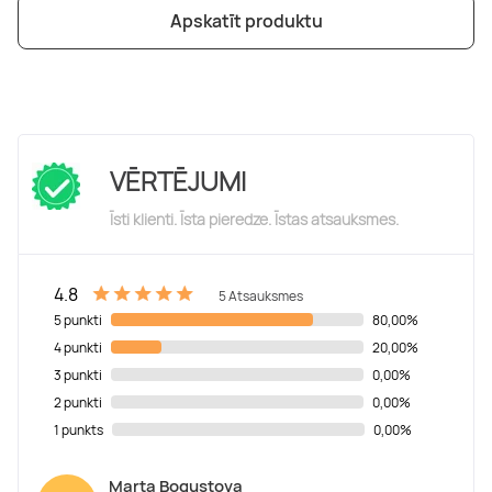
Apskatīt produktu
VĒRTĒJUMI
Īsti klienti. Īsta pieredze. Īstas atsauksmes.
4.8
5 Atsauksmes
5 punkti
80,00%
4 punkti
20,00%
3 punkti
0,00%
2 punkti
0,00%
1 punkts
0,00%
Marta Bogustova