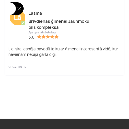
Lāsma
Lā
Brīvdienas ģimenei Jaunmoku
✔
pils kompleksā
Apstiprināts lietotājs
5.0
Lieliska iespēja pavadīt laiku ar ģimenei interesantā vidē, kur
nevienam nebija garlaicīgi.
2024-08-17