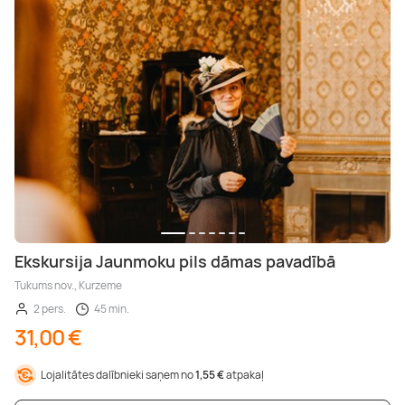
Ekskursija Jaunmoku pils dāmas pavadībā
Tukums nov., Kurzeme
2 pers.
45 min.
31,00 €
Lojalitātes dalībnieki saņem no
1,55 €
atpakaļ