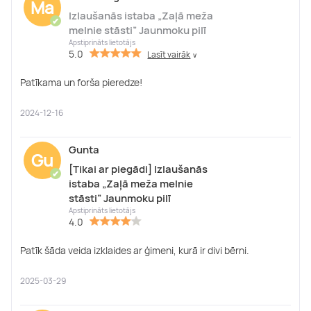
Ma
Izlaušanās istaba „Zaļā meža
✔
melnie stāsti” Jaunmoku pilī
Apstiprināts lietotājs
5.0
Lasīt vairāk
∨
Patīkama un forša pieredze!
2024-12-16
Gunta
Gu
[Tikai ar piegādi] Izlaušanās
✔
istaba „Zaļā meža melnie
stāsti” Jaunmoku pilī
Apstiprināts lietotājs
4.0
Patīk šāda veida izklaides ar ģimeni, kurā ir divi bērni.
2025-03-29