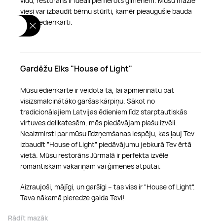
vidu, restorāns ir ideāli piemērots ģimenēm. Mūsu mazie
viesi var izbaudīt bērnu stūrīti, kamēr pieaugušie bauda
mūsu ēdienkarti.
Gardēžu Elks "House of Light"
Mūsu ēdienkarte ir veidota tā, lai apmierinātu pat
visizsmalcinātāko garšas kārpiņu. Sākot no
tradicionālajiem Latvijas ēdieniem līdz starptautiskās
virtuves delikatesēm, mēs piedāvājam plašu izvēli.
Neaizmirsti par mūsu līdzņemšanas iespēju, kas ļauj Tev
izbaudīt "House of Light" piedāvājumu jebkurā Tev ērtā
vietā. Mūsu restorāns Jūrmalā ir perfekta izvēle
romantiskām vakariņām vai ģimenes atpūtai.
Aizraujoši, mājīgi, un garšīgi – tas viss ir "House of Light".
Tava nākamā pieredze gaida Tevi!
Rādīt mazāk