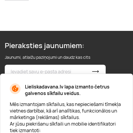
Pieraksties jaunumiem:
Jaunumi, atlaižu paziņojumi un daudz kas cits
* Esmu iepazinies/usies ar
privātuma politiku
Lieliskadavana.lv lapa izmanto četrus
galvenos sīkfailu veidus.
Mēs izmantojam sīkfailus, kas nepieciešami tīmekļa
vietnes darbībai, kā arī analītikas, funkcionālos un
mārketinga (reklāmas) sīkfailus.
Ar jūsu piekrišanu sīkfaili un mobilie identifikatori
Par "Lieliska dāvana"
tiek izmantoti: