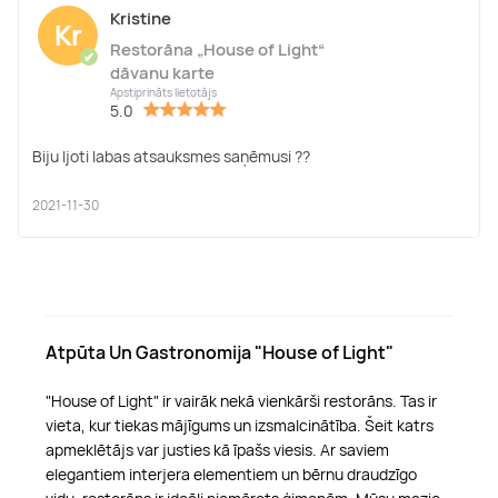
Kristine
Kr
Restorāna „House of Light“
✔
dāvanu karte
Apstiprināts lietotājs
5.0
Biju ljoti labas atsauksmes saņēmusi ??
2021-11-30
Atpūta Un Gastronomija "House of Light"
"House of Light" ir vairāk nekā vienkārši restorāns. Tas ir
vieta, kur tiekas mājīgums un izsmalcinātība. Šeit katrs
apmeklētājs var justies kā īpašs viesis. Ar saviem
elegantiem interjera elementiem un bērnu draudzīgo