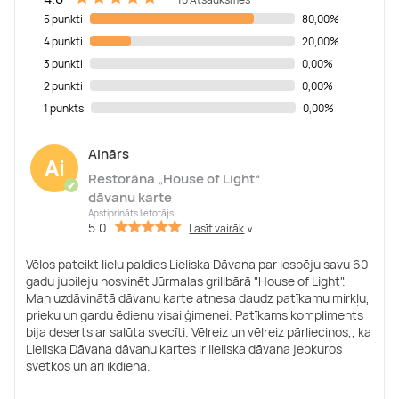
5 punkti
80,00%
4 punkti
20,00%
3 punkti
0,00%
2 punkti
0,00%
1 punkts
0,00%
Ainārs
Ai
Restorāna „House of Light“
✔
dāvanu karte
Apstiprināts lietotājs
5.0
Lasīt vairāk
∨
Vēlos pateikt lielu paldies Lieliska Dāvana par iespēju savu 60
gadu jubileju nosvinēt Jūrmalas grillbārā "House of Light".
Man uzdāvinātā dāvanu karte atnesa daudz patīkamu mirkļu,
prieku un gardu ēdienu visai ģimenei. Patīkams kompliments
bija deserts ar salūta svecīti. Vēlreiz un vēlreiz pārliecinos,, ka
Lieliska Dāvana dāvanu kartes ir lieliska dāvana jebkuros
svētkos un arī ikdienā.