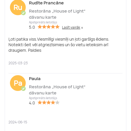
Rudīte Prancāne
Ru
Restorāna „House of Light“
✔
dāvanu karte
Apstiprināts lietotājs
5.0
Lasīt vairāk
∨
Ļoti patika viss.Viesmīlīgi viesmīļi un ļoti garšīgs ēdiens.
Noteikti šeit vēl atgriezīsimies un šo vietu ieteiksim arī
draugiem. Paldies
2025-03-23
Paula
Pa
Restorāna „House of Light“
✔
dāvanu karte
Apstiprināts lietotājs
4.0
2024-06-15