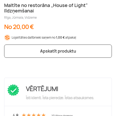
Maltīte no restorāna „House of Light"
līdzņemšanai
Rīga, Jūrmala, Vidzeme
No 20,00 €
Lojalitātes dalībnieki saņem no
1,00 €
atpakaļ
Apskatīt produktu
VĒRTĒJUMI
Īsti klienti. Īsta pieredze. Īstas atsauksmes.
4.8
10 Atsauksmes