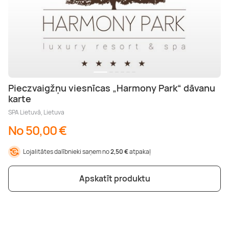
Pieczvaigžņu viesnīcas „Harmony Park“ dāvanu
karte
SPA Lietuvā, Lietuva
No 50,00 €
Lojalitātes dalībnieki saņem no
2,50 €
atpakaļ
Apskatīt produktu