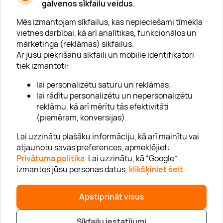
galvenos sīkfailu veidus.
Mēs izmantojam sīkfailus, kas nepieciešami tīmekļa
vietnes darbībai, kā arī analītikas, funkcionālos un
mārketinga (reklāmas) sīkfailus.
Ar jūsu piekrišanu sīkfaili un mobilie identifikatori
Par "Lieliska dāvana"
tiek izmantoti:
Karjera
lai personalizētu saturu un reklāmas;
Blogs
lai rādītu personalizētu un nepersonalizētu
reklāmu, kā arī mērītu tās efektivitāti
Uzņēmumiem
(piemēram, konversijas).
Lojalitātes klubs 💸
Lai uzzinātu plašāku informāciju, kā arī mainītu vai
atjaunotu savas preferences, apmeklējiet:
Privātuma politika
. Lai uzzinātu, kā “Google”
Palīdzība
izmantos jūsu personas datus,
klikšķiniet šeit
.
“GERA DOVANA” GRUPA
Apstiprināt visus
Sīkfailu iestatījumi
|
|
© 2026 SIA Lieliska dāvana
info@lieliskadavana.lv
+371 6601 8025