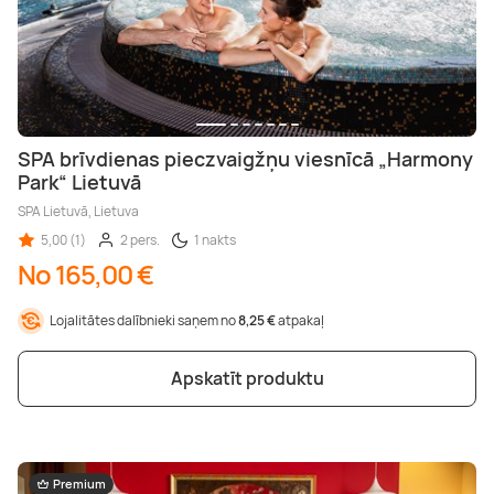
SPA brīvdienas pieczvaigžņu viesnīcā „Harmony
Park“ Lietuvā
SPA Lietuvā, Lietuva
5,00 (1)
2 pers.
1 nakts
No 165,00 €
Lojalitātes dalībnieki saņem no
8,25 €
atpakaļ
Apskatīt produktu
Premium