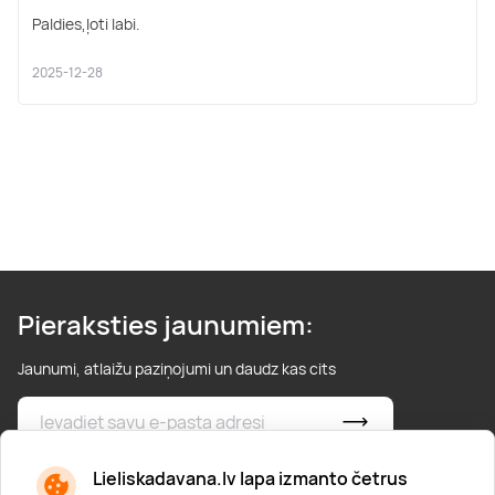
Paldies,ļoti labi.
2025-12-28
Pieraksties jaunumiem:
Jaunumi, atlaižu paziņojumi un daudz kas cits
* Esmu iepazinies/usies ar
privātuma politiku
Lieliskadavana.lv lapa izmanto četrus