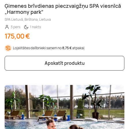
Ģimenes brīvdienas pieczvaigžņu SPA viesnīcā
„Harmony park“
SPA Lietuvā, Birštona, Lietuva
3 pers.
1 nakts
175,00 €
Lojalitātes dalībnieki saņem no
8,75 €
atpakaļ
Apskatīt produktu