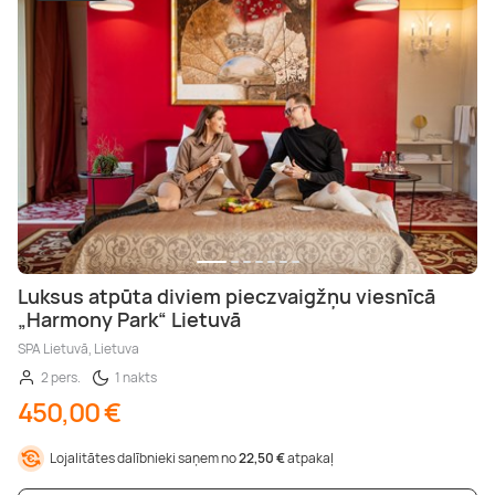
Luksus atpūta diviem pieczvaigžņu viesnīcā
„Harmony Park“ Lietuvā
SPA Lietuvā, Lietuva
2 pers.
1 nakts
450,00 €
Lojalitātes dalībnieki saņem no
22,50 €
atpakaļ