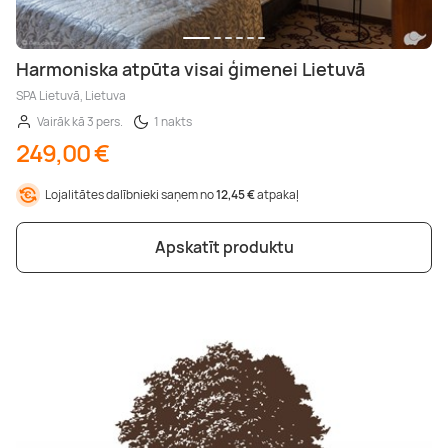
Harmoniska atpūta visai ģimenei Lietuvā
SPA Lietuvā, Lietuva
Vairāk kā 3 pers.
1 nakts
249,00 €
Lojalitātes dalībnieki saņem no
12,45 €
atpakaļ
Apskatīt produktu