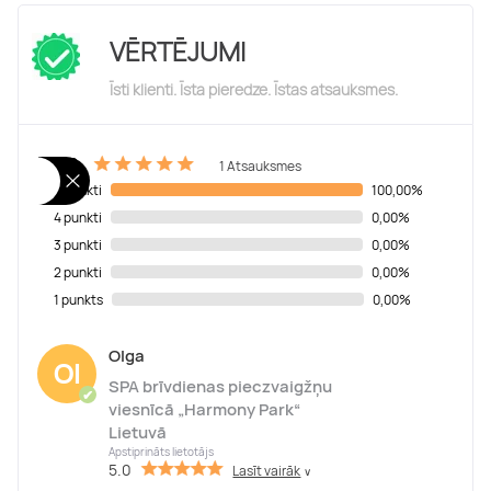
VĒRTĒJUMI
Īsti klienti. Īsta pieredze. Īstas atsauksmes.
5.0
1 Atsauksmes
5 punkti
100,00%
4 punkti
0,00%
3 punkti
0,00%
2 punkti
0,00%
1 punkts
0,00%
Olga
Ol
SPA brīvdienas pieczvaigžņu
✔
viesnīcā „Harmony Park“
Lietuvā
Apstiprināts lietotājs
5.0
Lasīt vairāk
∨