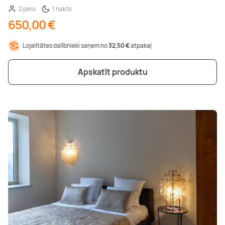
2 pers.
1 nakts
650,00 €
Lojalitātes dalībnieki saņem no
32,50 €
atpakaļ
Apskatīt produktu