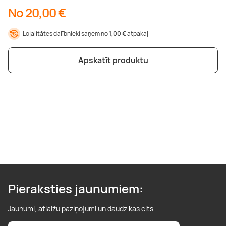
No 20,00 €
Lojalitātes dalībnieki saņem no
1,00 €
atpakaļ
Apskatīt produktu
Pieraksties jaunumiem:
Jaunumi, atlaižu paziņojumi un daudz kas cits