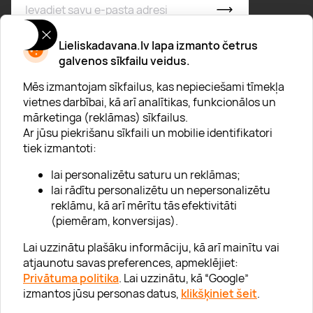
* Esmu iepazinies/usies ar
privātuma politiku
Lieliskadavana.lv lapa izmanto četrus
galvenos sīkfailu veidus.
Mēs izmantojam sīkfailus, kas nepieciešami tīmekļa
vietnes darbībai, kā arī analītikas, funkcionālos un
mārketinga (reklāmas) sīkfailus.
Ar jūsu piekrišanu sīkfaili un mobilie identifikatori
Par "Lieliska dāvana"
tiek izmantoti:
Karjera
lai personalizētu saturu un reklāmas;
Blogs
lai rādītu personalizētu un nepersonalizētu
reklāmu, kā arī mērītu tās efektivitāti
Uzņēmumiem
(piemēram, konversijas).
Lojalitātes klubs 💸
Lai uzzinātu plašāku informāciju, kā arī mainītu vai
atjaunotu savas preferences, apmeklējiet:
Privātuma politika
. Lai uzzinātu, kā “Google”
Palīdzība
izmantos jūsu personas datus,
klikšķiniet šeit
.