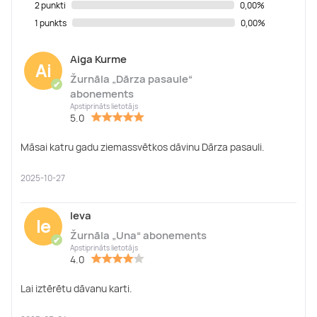
2 punkti
0,00%
1 punkts
0,00%
Aiga Kurme
Ai
Žurnāla „Dārza pasaule“
✔
abonements
Apstiprināts lietotājs
5.0
Māsai katru gadu ziemassvētkos dāvinu Dārza pasauli.
2025-10-27
Ieva
Ie
Žurnāla „Una“ abonements
✔
Apstiprināts lietotājs
4.0
Lai iztērētu dāvanu karti.