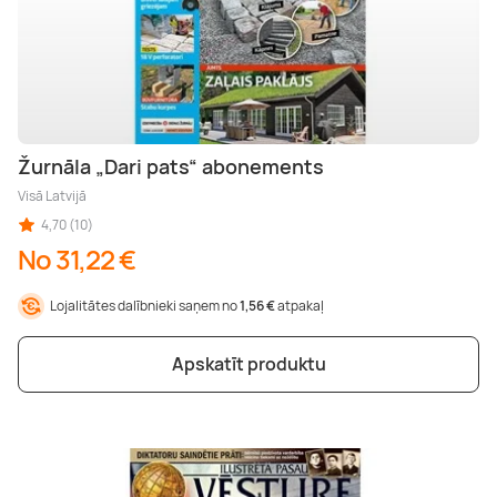
Žurnāla „Dari pats“ abonements
Visā Latvijā
4,70 (10)
No 31,22 €
Lojalitātes dalībnieki saņem no
1,56 €
atpakaļ
Apskatīt produktu