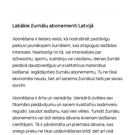
Labākie žurnālu abonementi Latvijā
Abonēšana ir lielisks veids, kā nodrošināt pastāvīgu
piekļuvi jaunākajiem žurnāliem, kas atspoguļo dažādas
intereses. Neatkarīgi no tā, vai interesējies par
dzīvesstilu, sportu, kulināriju vai ceļošanu, dienas žurnāli
piedāvā daudzveidīgus un kvalitatīvus materiālus
lasīšanai. Iegādājoties žurnālu abonementu, Tu ne tikai
ekonomēsi naudu, bet arī saņemsi žurnālus tieši pie savas
durvīm.
Abonēšana ir ērta un vienkārša. Vienkārši izvēlies sev
tīkamāko piedāvājumu un saņem kvalitatīvu lasāmvielu
regulāri, baudot lasīšanu, kad vien vēlies. Turklāt žurnālu
abonements var būt lieliska dāvana ikvienam lasīšanas
cienītājam. Tā ir pārdomāta un praktiska dāvana, kas
sniegs prieku ne tikai uzdāvināšanas brīdī, bet arī visā