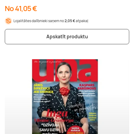
No 41,05 €
Lojalitātes dalībnieki saņem no
2,05 €
atpakaļ
Apskatīt produktu