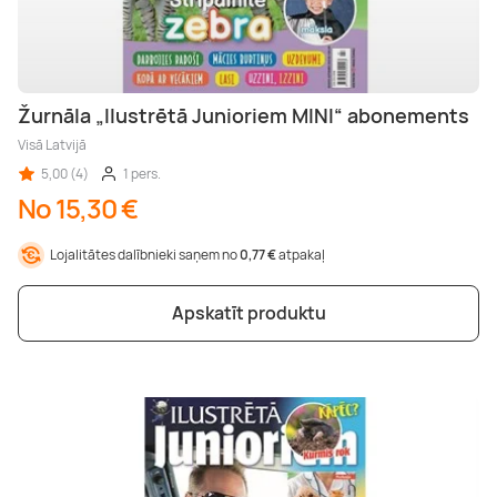
Žurnāla „Ilustrētā Junioriem MINI“ abonements
Visā Latvijā
5,00 (4)
1 pers.
No 15,30 €
Lojalitātes dalībnieki saņem no
0,77 €
atpakaļ
Apskatīt produktu