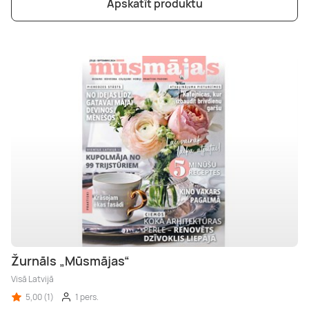
Apskatīt produktu
Žurnāls „Mūsmājas“
Visā Latvijā
5,00 (1)
1 pers.