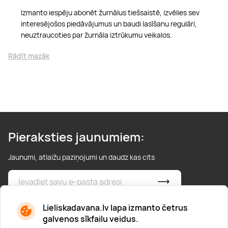
Izmanto iespēju abonēt žurnālus tiešsaistē, izvēlies sev
interesējošos piedāvājumus un baudi lasīšanu regulāri,
neuztraucoties par žurnāla iztrūkumu veikalos.
Rādīt mazāk
Pieraksties jaunumiem:
Jaunumi, atlaižu paziņojumi un daudz kas cits
* Esmu iepazinies/usies ar
privātuma politiku
Lieliskadavana.lv lapa izmanto četrus
galvenos sīkfailu veidus.