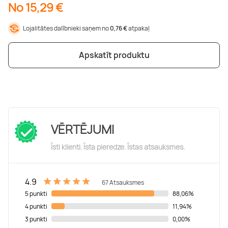
No 15,29 €
Lojalitātes dalībnieki saņem no
0,76 €
atpakaļ
Apskatīt produktu
VĒRTĒJUMI
Īsti klienti. Īsta pieredze. Īstas atsauksmes.
4.9
67 Atsauksmes
5 punkti
88,06%
4 punkti
11,94%
3 punkti
0,00%