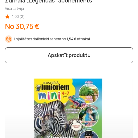
Žurnāla „Leģendas“ abonements
Visā Latvijā
4,00 (2)
No 30,75 €
Lojalitātes dalībnieki saņem no
1,54 €
atpakaļ
Apskatīt produktu