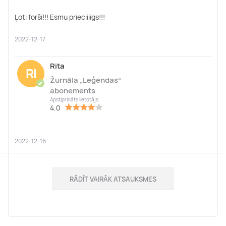
Ļoti forši!!! Esmu prieciiiigs!!!
2022-12-17
Rita
Ri
Žurnāla „Leģendas“
✔
abonements
Apstiprināts lietotājs
4.0
2022-12-16
RĀDĪT VAIRĀK ATSAUKSMES