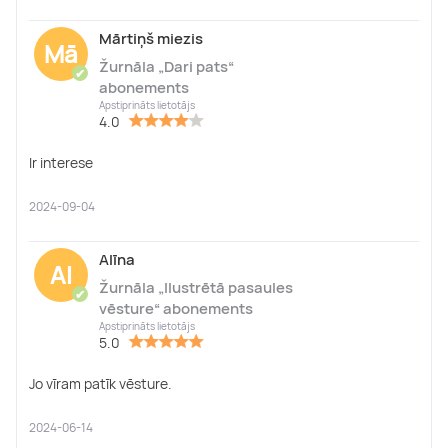
Mārtiņš miezis
Mā
Žurnāla „Dari pats“
✔
abonements
Apstiprināts lietotājs
4.0
Ir interese
2024-09-04
Alīna
Al
Žurnāla „Ilustrētā pasaules
✔
vēsture“ abonements
Apstiprināts lietotājs
5.0
Jo vīram patīk vēsture.
2024-06-14