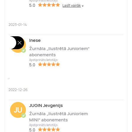
Apstiprināts lietotājs
5.0
Lasīt vairāk
∨
2023-01-14
Inese
In
Žurnāla „Ilustrētā Junioriem“
✔
abonements
Apstiprināts lietotājs
5.0
.
2022-12-26
JUGIN Jevgenijs
JU
Žurnāla „Ilustrētā Junioriem
✔
MINI“ abonements
Apstiprināts lietotājs
5.0