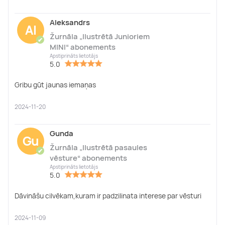
Aleksandrs
Al
Žurnāla „Ilustrētā Junioriem
✔
MINI“ abonements
Apstiprināts lietotājs
5.0
Gribu gūt jaunas iemaņas
2024-11-20
Gunda
Gu
Žurnāla „Ilustrētā pasaules
✔
vēsture“ abonements
Apstiprināts lietotājs
5.0
Dāvināšu cilvēkam,kuram ir padzilinata interese par vēsturi
2024-11-09