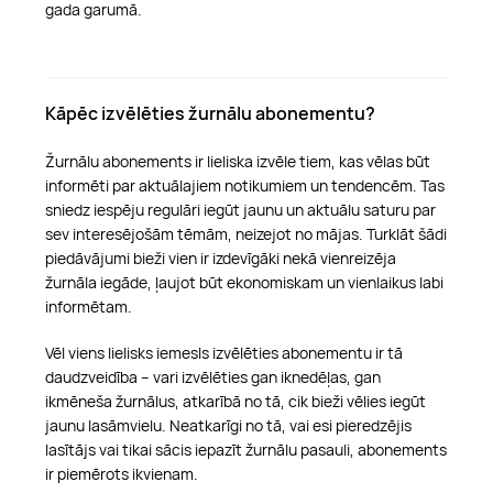
gada garumā.
Kāpēc izvēlēties žurnālu abonementu?
Žurnālu abonements ir lieliska izvēle tiem, kas vēlas būt
informēti par aktuālajiem notikumiem un tendencēm. Tas
sniedz iespēju regulāri iegūt jaunu un aktuālu saturu par
sev interesējošām tēmām, neizejot no mājas. Turklāt šādi
piedāvājumi bieži vien ir izdevīgāki nekā vienreizēja
žurnāla iegāde, ļaujot būt ekonomiskam un vienlaikus labi
informētam.
Vēl viens lielisks iemesls izvēlēties abonementu ir tā
daudzveidība – vari izvēlēties gan iknedēļas, gan
ikmēneša žurnālus, atkarībā no tā, cik bieži vēlies iegūt
jaunu lasāmvielu. Neatkarīgi no tā, vai esi pieredzējis
lasītājs vai tikai sācis iepazīt žurnālu pasauli, abonements
ir piemērots ikvienam.