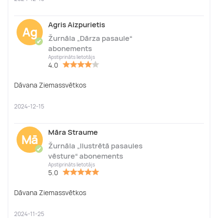
Agris Aizpurietis
Ag
Žurnāla „Dārza pasaule“
✔
abonements
Apstiprināts lietotājs
4.0
Dāvana Ziemassvētkos
2024-12-15
Māra Straume
Mā
Žurnāla „Ilustrētā pasaules
✔
vēsture“ abonements
Apstiprināts lietotājs
5.0
Dāvana Ziemassvētkos
2024-11-25