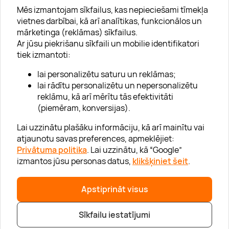
Mēs izmantojam sīkfailus, kas nepieciešami tīmekļa
vietnes darbībai, kā arī analītikas, funkcionālos un
mārketinga (reklāmas) sīkfailus.
Ar jūsu piekrišanu sīkfaili un mobilie identifikatori
Par "Lieliska dāvana"
tiek izmantoti:
Karjera
lai personalizētu saturu un reklāmas;
Blogs
lai rādītu personalizētu un nepersonalizētu
reklāmu, kā arī mērītu tās efektivitāti
Uzņēmumiem
(piemēram, konversijas).
Lojalitātes klubs 💸
Lai uzzinātu plašāku informāciju, kā arī mainītu vai
atjaunotu savas preferences, apmeklējiet:
Privātuma politika
. Lai uzzinātu, kā “Google”
Palīdzība
izmantos jūsu personas datus,
klikšķiniet šeit
.
“GERA DOVANA” GRUPA
Apstiprināt visus
Sīkfailu iestatījumi
|
|
© 2026 SIA Lieliska dāvana
info@lieliskadavana.lv
+371 6601 8025