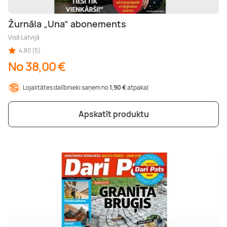
Žurnāla „Una“ abonements
Visā Latvijā
4,80 (5)
No 38,00 €
Lojalitātes dalībnieki saņem no
1,90 €
atpakaļ
Apskatīt produktu