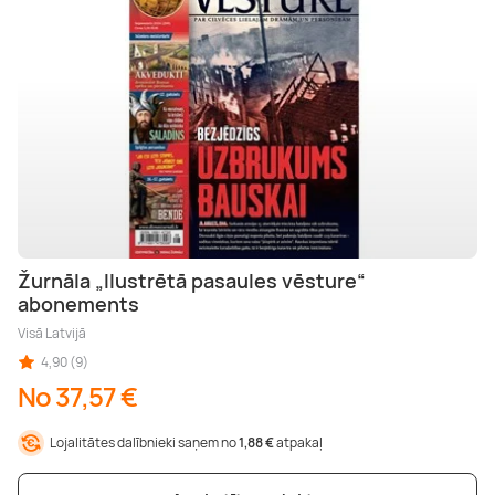
Žurnāla „Ilustrētā pasaules vēsture“
abonements
Visā Latvijā
4,90 (9)
No 37,57 €
Lojalitātes dalībnieki saņem no
1,88 €
atpakaļ