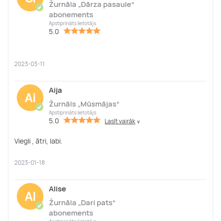
Žurnāla „Dārza pasaule“
✔
abonements
Apstiprināts lietotājs
5.0
2023-03-11
Aija
Ai
Žurnāls „Mūsmājas“
✔
Apstiprināts lietotājs
5.0
Lasīt vairāk
∨
Viegli , ātri, labi.
2023-01-18
Alise
Al
Žurnāla „Dari pats“
✔
abonements