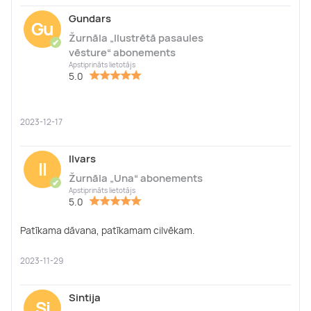
Gundars
Gu
Žurnāla „Ilustrētā pasaules
✔
vēsture“ abonements
Apstiprināts lietotājs
5.0
2023-12-17
Ilvars
Il
Žurnāla „Una“ abonements
✔
Apstiprināts lietotājs
5.0
Patīkama dāvana, patīkamam cilvēkam.
2023-11-29
Sintija
Si