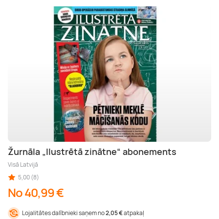
Žurnāla „Ilustrētā zinātne“ abonements
Visā Latvijā
5,00 (8)
No 40,99 €
Lojalitātes dalībnieki saņem no
2,05 €
atpakaļ