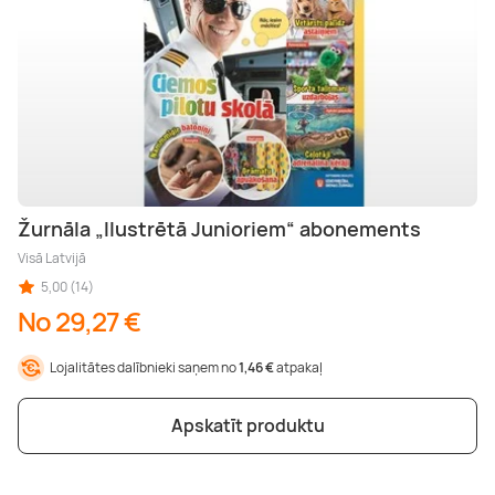
Žurnāla „Ilustrētā Junioriem“ abonements
Visā Latvijā
5,00 (14)
No 29,27 €
Lojalitātes dalībnieki saņem no
1,46 €
atpakaļ
Apskatīt produktu