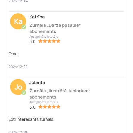
2025-03-04
Katrīna
Ka
Žurnāla „Dārza pasaule“
✔
abonements
Apstiprināts lietotājs
5.0
Omei
2024-12-22
Jolanta
Jo
Žurnāla „Ilustrētā Junioriem“
✔
abonements
Apstiprināts lietotājs
5.0
Ļoti interesants žurnāls
2024-12-18