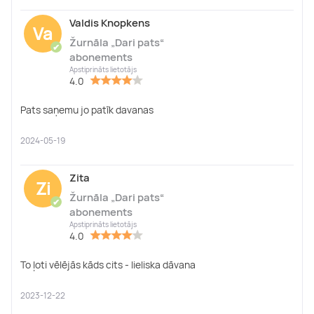
Valdis Knopkens
Va
Žurnāla „Dari pats“
✔
abonements
Apstiprināts lietotājs
4.0
Pats saņemu jo patīk davanas
2024-05-19
Zita
Zi
Žurnāla „Dari pats“
✔
abonements
Apstiprināts lietotājs
4.0
To ļoti vēlējās kāds cits - lieliska dāvana
2023-12-22