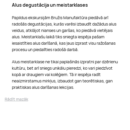
Alus degustācija un meistarklases
Papildus ekskursijām Bružis Manufaktūra piedāvā arī
radošās degustācijas, kurās varēsi izbaudīt dažādus alus
veidus, atklājot nianses un garšas, ko piedāvā vietējais
alus. Meistarklašu laikā tiks sniegta iespēja pašam
iesaistīties alus darīšanā, kas ļaus izprast visu ražošanas
procesu un piedalīties radošā darbā.
Alus meistarklase ne tikai paplašinās izpratni par dzērienu
kultūru, bet arī sniegs unikālu pieredzi, ko vari piedzīvot
kopā ar draugiem vai kolēģiem. Tā ir iespēja radīt
neaizmirstamus mirkļus, izbaudot gan teorētiskas, gan
praktiskas alus darīšanas lekcijas.
Rādīt mazāk