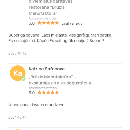
diviem alus darītavas
restorānā “Brūzis
Manufaktūra”
Apstiprināts lietotājs
5.0
Lasīt vairāk
∨
Superīga dāvana. Labs mielasts, viss garšīgi. Man patika,
Esmu sajūsmā. Kāpēc Es šeit agrāk nebiju!? Super!!!
2025-01-12
Katrina Safonova
Ka
„Brūzis Manufaktūra” –
✔
ekskursija un alus degustācija
Apstiprināts lietotājs
5.0
Jauna gada davana draudzenei
2024-12-11