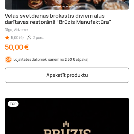
Vēlās svētdienas brokastis diviem alus
darītavas restorānā “Brūzis Manufaktūra”
Rīga, Vidzeme
5,00 (6)
2 pers.
50,00 €
Lojalitātes dalībnieki saņem no
2,50 €
atpakaļ
Apskatīt produktu
TOP