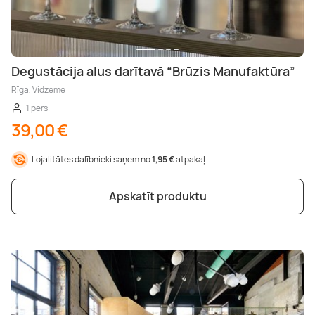
Degustācija alus darītavā “Brūzis Manufaktūra”
Rīga, Vidzeme
1 pers.
39,00 €
Lojalitātes dalībnieki saņem no
1,95 €
atpakaļ
Apskatīt produktu