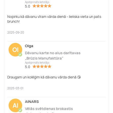
Apstiprināts lietotājs
5.0
Nopirku kā dāvanu vīram vārda dienā - lieliska vieta un pats
brunch!
2025-09-20
Olga
Ol
Dāvanu karte no alus darītavas
✔
„Brūzis Manufaktūra”
Apstiprināts lietotājs
5.0
Draugam un kolēģim kā dāvanu vārda dienā 😘
2025-03-01
AINARS
AI
Vēlās svētdienas brokastis
✔