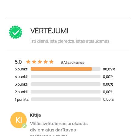
VĒRTĒJUMI
Īsti klienti. Īsta pieredze. Īstas atsauksmes.
5.0
9 Atsauksmes
5 punkti
88,89%
4 punkti
0,00%
3 punkti
0,00%
2 punkti
0,00%
1 punkts
0,00%
Kitija
Ki
Vēlās svētdienas brokastis
✔
diviem alus darītavas