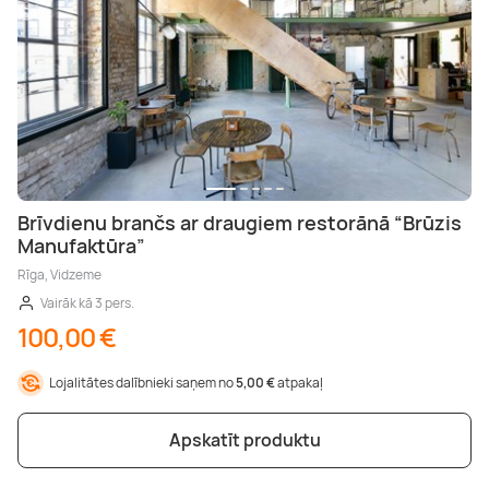
Brīvdienu brančs ar draugiem restorānā “Brūzis
Manufaktūra”
Rīga, Vidzeme
Vairāk kā 3 pers.
100,00 €
Lojalitātes dalībnieki saņem no
5,00 €
atpakaļ
Apskatīt produktu