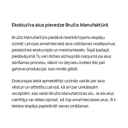
Ekskluzīva alus pieredze Bružis Manufaktūrā
Bružis Manufaktūra piedāvā neatkārtojamu iespēju
izzināt Latvijas amatnieciskā alus ražošanas noslēpumus,
piedaloties ekskursijās un meistarklasēs. Šajā īpašajā
piedāvājumā Tu vari doties aizraujošā ceļojumā pa alus
darīšanas procesu, sākot no izejvielu izvēles līdz pat
gatavai produkcijai, kas nonāk glāzē.
Ekskursijas laikā apmeklētāji uzzinās vairāk par alus
vēsturi un attīstību Latvijā, kā arī par unikālajām
receptēm, kas veido Bružis Manufaktūras alu. Ja esi alus
cienītājs vai vēlies izprast, kā top amatnieciskais alus, šī ir
lieliska iespēja paplašināt savas zināšanas.