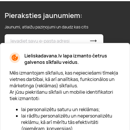
Pieraksties jaunumiem:
Jaunumi, atlaižu paziņojumi un daudz kas cits
* Esmu iepazinies/usies ar
privātuma politiku
Lieliskadavana.lv lapa izmanto četrus
galvenos sīkfailu veidus.
Mēs izmantojam sīkfailus, kas nepieciešami tīmekļa
vietnes darbībai, kā arī analītikas, funkcionālos un
mārketinga (reklāmas) sīkfailus.
Ar jūsu piekrišanu sīkfaili un mobilie identifikatori
Par "Lieliska dāvana"
tiek izmantoti:
Karjera
lai personalizētu saturu un reklāmas;
Blogs
lai rādītu personalizētu un nepersonalizētu
reklāmu, kā arī mērītu tās efektivitāti
Uzņēmumiem
(piemēram, konversijas).