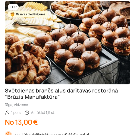
TOP
Svētdienas brančs alus darītavas restorānā
“Brūzis Manufaktūra”
Rīga, Vidzeme
1 pers.
Vairāk kā 1,5 st.
No 13,00 €
Lojalitātes dalībnieki saņem no
0,65 €
atpakaļ