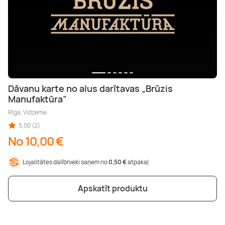
Dāvanu karte no alus darītavas „Brūzis
Manufaktūra”
Rīga, Vidzeme
5,00 (2)
No 10,00 €
Lojalitātes dalībnieki saņem no
0,50 €
atpakaļ
Apskatīt produktu