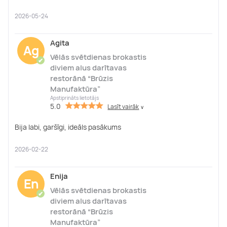
2026-05-24
Agita
Ag
Vēlās svētdienas brokastis
✔
diviem alus darītavas
restorānā “Brūzis
Manufaktūra”
Apstiprināts lietotājs
5.0
Lasīt vairāk
∨
Bija labi, garšīgi, ideāls pasākums
2026-02-22
Enija
En
Vēlās svētdienas brokastis
✔
diviem alus darītavas
restorānā “Brūzis
Manufaktūra”