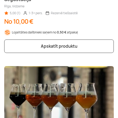
Rīga, Vidzeme
5,00 (1)
1-3+ pers.
Rezervē tiešsaistē
No 10,00 €
Lojalitātes dalībnieki saņem no
0,50 €
atpakaļ
Apskatīt produktu