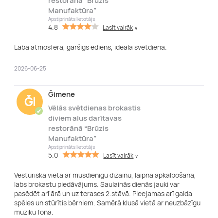
restorānā “Brūzis
Manufaktūra”
Apstiprināts lietotājs
4.8
Lasīt vairāk
∨
Laba atmosfēra, garšīgs ēdiens, ideāla svētdiena.
2026-06-25
Ğimene
Ği
Vēlās svētdienas brokastis
✔
diviem alus darītavas
restorānā “Brūzis
Manufaktūra”
Apstiprināts lietotājs
5.0
Lasīt vairāk
∨
Vēsturiska vieta ar mūsdienīgu dizainu, laipna apkalpošana,
labs brokastu piedāvājums. Saulainās dienās jauki var
pasēdēt arī ārā un uz terases 2.stāvā. Pieejamas arī galda
spēles un stūrītis bērniem. Samērā klusā vietā ar neuzbāzīgu
mūziku fonā.