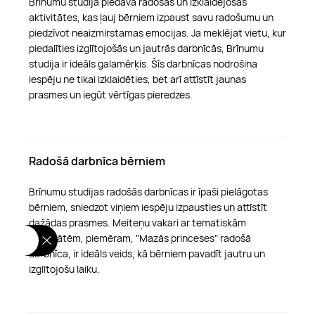
Brīnumu studija piedāvā radošas un izklaidējošas
aktivitātes, kas ļauj bērniem izpaust savu radošumu un
piedzīvot neaizmirstamas emocijas. Ja meklējat vietu, kur
piedalīties izglītojošās un jautrās darbnīcās, Brīnumu
studija ir ideāls galamērķis. Šīs darbnīcas nodrošina
iespēju ne tikai izklaidēties, bet arī attīstīt jaunas
prasmes un iegūt vērtīgas pieredzes.
Radošā darbnīca bērniem
Brīnumu studijas radošās darbnīcas ir īpaši pielāgotas
bērniem, sniedzot viņiem iespēju izpausties un attīstīt
dažādas prasmes. Meiteņu vakari ar tematiskām
aktivitātēm, piemēram, "Mazās princeses" radošā
darbnīca, ir ideāls veids, kā bērniem pavadīt jautru un
izglītojošu laiku.