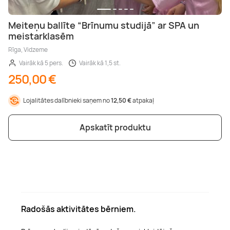
Meiteņu ballīte “Brīnumu studijā” ar SPA un
meistarklasēm
Rīga, Vidzeme
Vairāk kā 5 pers.
Vairāk kā 1,5 st.
250,00 €
Lojalitātes dalībnieki saņem no
12,50 €
atpakaļ
Apskatīt produktu
Radošās aktivitātes bērniem.