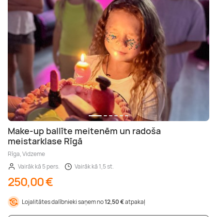
Make-up ballīte meitenēm un radoša
meistarklase Rīgā
Rīga, Vidzeme
Vairāk kā 5 pers.
Vairāk kā 1,5 st.
250,00 €
Lojalitātes dalībnieki saņem no
12,50 €
atpakaļ