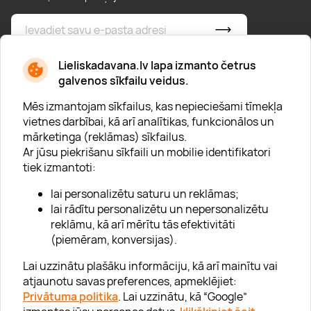
* Esmu iepazinies/usies ar
privātuma politiku
Lieliskadavana.lv lapa izmanto četrus
galvenos sīkfailu veidus.
Mēs izmantojam sīkfailus, kas nepieciešami tīmekļa
vietnes darbībai, kā arī analītikas, funkcionālos un
mārketinga (reklāmas) sīkfailus.
Ar jūsu piekrišanu sīkfaili un mobilie identifikatori
Par "Lieliska dāvana"
tiek izmantoti:
Karjera
lai personalizētu saturu un reklāmas;
Blogs
lai rādītu personalizētu un nepersonalizētu
reklāmu, kā arī mērītu tās efektivitāti
Uzņēmumiem
(piemēram, konversijas).
Lojalitātes klubs 💸
Lai uzzinātu plašāku informāciju, kā arī mainītu vai
atjaunotu savas preferences, apmeklējiet:
Privātuma politika
. Lai uzzinātu, kā “Google”
Palīdzība