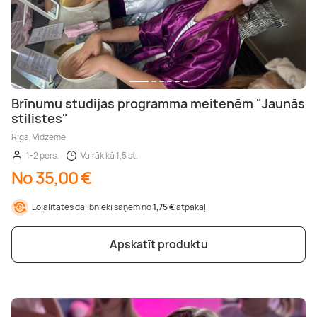
Brīnumu studijas programma meitenēm "Jaunās
stilistes"
Rīga, Vidzeme
1-2 pers.
Vairāk kā 1,5 st.
No 35,00 €
Lojalitātes dalībnieki saņem no
1,75 €
atpakaļ
Apskatīt produktu