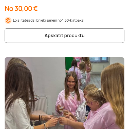
No 30,00 €
Lojalitātes dalībnieki saņem no
1,50 €
atpakaļ
Apskatīt produktu