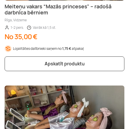
Meiteņu vakars “Mazās princeses” – radošā
darbnīca bērniem
Rīga, Vidzeme
1-2 pers.
Vairāk kā 1,5 st.
No 35,00 €
Lojalitātes dalībnieki saņem no
1,75 €
atpakaļ
Apskatīt produktu