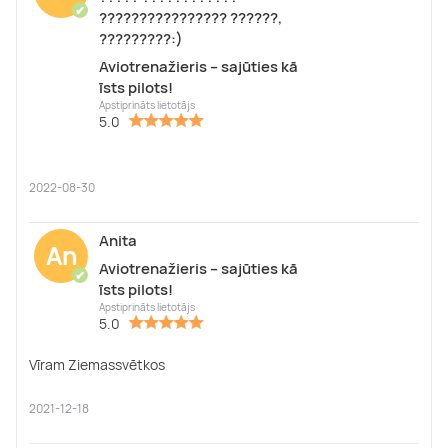
✔
???????????????? ??????,
?????????:)
Aviotrenažieris – sajūties kā
īsts pilots!
Apstiprināts lietotājs
5.0
2022-08-30
Anita
An
Aviotrenažieris – sajūties kā
✔
īsts pilots!
Apstiprināts lietotājs
5.0
Vīram Ziemassvētkos
2021-12-18