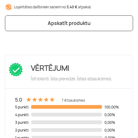
Boulderings
Citas ūdens izklaides
Mūzikas nodarbības
Tetovēšanas salons
Lojalitātes dalībnieki saņem no
3,40 €
atpakaļ
Kērlings
Vindsērfings
Deju nodarbības
Deguna un Nabas pīrsings
Apskatīt produktu
Kikbokss
Kaitbords
Ausu caurduršana
Piedzīvojumu parki
Procedūras vīriešiem
VĒRTĒJUMI
Īsti klienti. Īsta pieredze. Īstas atsauksmes.
5.0
7 Atsauksmes
5 punkti
100,00%
4 punkti
0,00%
3 punkti
0,00%
2 punkti
0,00%
1 punkts
0,00%