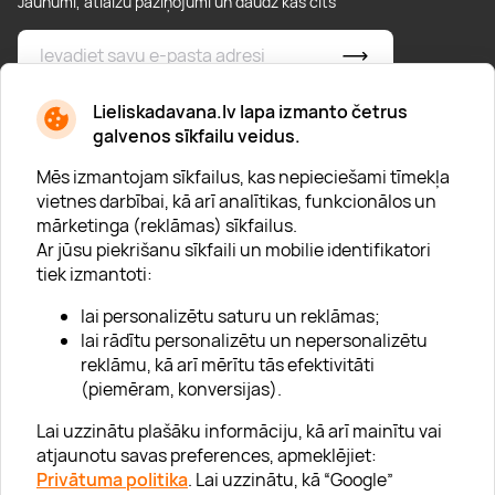
Jaunumi, atlaižu paziņojumi un daudz kas cits
* Esmu iepazinies/usies ar
privātuma politiku
Lieliskadavana.lv lapa izmanto četrus
galvenos sīkfailu veidus.
Mēs izmantojam sīkfailus, kas nepieciešami tīmekļa
vietnes darbībai, kā arī analītikas, funkcionālos un
mārketinga (reklāmas) sīkfailus.
Ar jūsu piekrišanu sīkfaili un mobilie identifikatori
Par "Lieliska dāvana"
tiek izmantoti:
Karjera
lai personalizētu saturu un reklāmas;
Blogs
lai rādītu personalizētu un nepersonalizētu
reklāmu, kā arī mērītu tās efektivitāti
Uzņēmumiem
(piemēram, konversijas).
Lojalitātes klubs 💸
Lai uzzinātu plašāku informāciju, kā arī mainītu vai
atjaunotu savas preferences, apmeklējiet:
Privātuma politika
. Lai uzzinātu, kā “Google”
Palīdzība