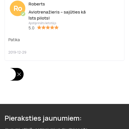
Roberts
Ro
Aviotrenažieris – sajūties kā
✔
īsts pilots!
Apstiprināts lietotājs
5.0
Patika
2019-12-29
Pieraksties jaunumiem: