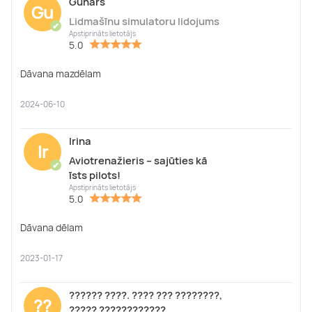
Gunārs
Gu
Lidmašīnu simulatoru lidojums
✔
Apstiprināts lietotājs
5.0
Dāvana mazdēlam
2024-06-10
Irina
Ir
Aviotrenažieris – sajūties kā
✔
īsts pilots!
Apstiprināts lietotājs
5.0
Dāvana dēlam
2023-01-17
?????? ????. ???? ??? ????????,
??
????? ????????????