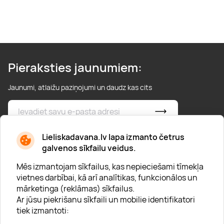
Pieraksties jaunumiem:
Jaunumi, atlaižu paziņojumi un daudz kas cits
* Esmu iepazinies/usies ar
privātuma politiku
Lieliskadavana.lv lapa izmanto četrus
galvenos sīkfailu veidus.
Mēs izmantojam sīkfailus, kas nepieciešami tīmekļa
vietnes darbībai, kā arī analītikas, funkcionālos un
mārketinga (reklāmas) sīkfailus.
Ar jūsu piekrišanu sīkfaili un mobilie identifikatori
Par "Lieliska dāvana"
tiek izmantoti:
Karjera