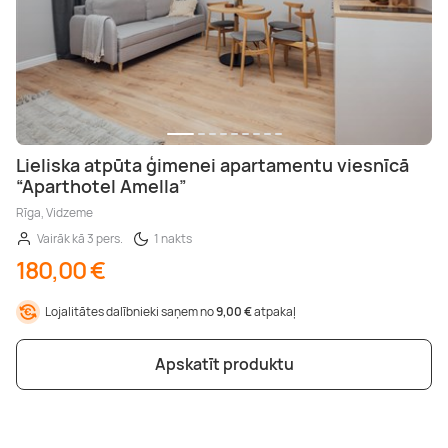
Lieliska atpūta ģimenei apartamentu viesnīcā
“Aparthotel Amella”
Rīga, Vidzeme
Vairāk kā 3 pers.
1 nakts
180,00 €
Lojalitātes dalībnieki saņem no
9,00 €
atpakaļ
Apskatīt produktu