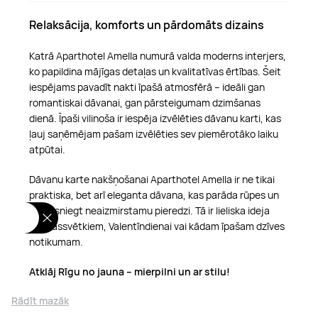
Relaksācija, komforts un pārdomāts dizains
Katrā Aparthotel Amella numurā valda moderns interjers,
ko papildina mājīgas detaļas un kvalitatīvas ērtības. Šeit
iespējams pavadīt nakti īpašā atmosfērā – ideāli gan
romantiskai dāvanai, gan pārsteigumam dzimšanas
dienā. Īpaši vilinoša ir iespēja izvēlēties dāvanu karti, kas
ļauj saņēmējam pašam izvēlēties sev piemērotāko laiku
atpūtai.
Dāvanu karte nakšņošanai Aparthotel Amella ir ne tikai
praktiska, bet arī eleganta dāvana, kas parāda rūpes un
vēlmi sniegt neaizmirstamu pieredzi. Tā ir lieliska ideja
Ziemassvētkiem, Valentīndienai vai kādam īpašam dzīves
notikumam.
Atklāj Rīgu no jauna – mierpilni un ar stilu!
Rādīt mazāk