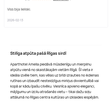
Viss bija lieliski.
2026-02-13
Stilīga atpūta pašā Rīgas sirdī
Aparthotel Amella piedāvā mūsdienīgu un mierpilnu
atpūtu vienā no skaistākajām vietām Rīgā. Šī vieta ir
ideāla izvēle tiem, kas vēlas uz brīdi izrauties no ikdienas
rutīnas un izbaudīt nesteidzīgus mirkļus divvientulībā vai
kopā ar kādu īpašu cilvēku. Viesnīca apvieno eleganci,
mājīgumu un izcilu atrašanās vietu – tikai dažu soļu
attālumā no Rīgas centra kultūras un izklaides iespējām.