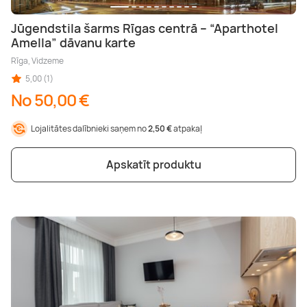
Jūgendstila šarms Rīgas centrā – “Aparthotel
Amella” dāvanu karte
Rīga, Vidzeme
5,00 (1)
No 50,00 €
Lojalitātes dalībnieki saņem no
2,50 €
atpakaļ
Apskatīt produktu