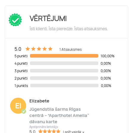
VĒRTĒJUMI
Īsti klienti. Īsta pieredze. Īstas atsauksmes.
5.0
1 Atsauksmes
5 punkti
100,00%
4 punkti
0,00%
3 punkti
0,00%
2 punkti
0,00%
1 punkts
0,00%
Elizabete
El
Jūgendstila šarms Rīgas
✔
centrā – “Aparthotel Amella”
dāvanu karte
Apstiprināts lietotājs
5.0
Lasīt vairāk
∨