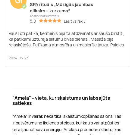
Gi
SPA rituāls „Mūžīgās jaunības
✔
eliksīrs – kurkuma“
Apstiprināts lietotājs
5.0
Lasīt vairāk
∨
Vau! Ļoti patika, ķermenis bija tā atdzīvināts ar sauso birstīti,
ka patīkami uzturēja siltumu divas dienas.. Masāža bija
relaskējoša. Patīkama atmosfēra un masierīte jauka. Paldies
2024-03-23
"Amela" - vieta, kur skaistums un labsajūta
satiekas
"Amela" ir vairāk nekā tikai skaistumkopšanas salons. Tas
ir patvērums no ikdienas steigas, kur katrs var atpūsties
un atjaunot savu enerģiju. Ar plašu procedūru klāstu, kas