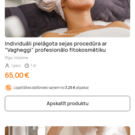
Individuāli pielāgota sejas procedūra ar
“Vagheggi” profesionālo fitokosmētiku
Rīga, Vidzeme
1 pers.
1 st.
65,00 €
Lojalitātes dalībnieki saņem no
3,25 €
atpakaļ
Apskatīt produktu