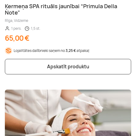
Ķermeņa SPA rituāls jaunībai “Primula Della
Note”
Rīga, Vidzeme
1 pers.
1,5 st.
65,00 €
Lojalitātes dalībnieki saņem no
3,25 €
atpakaļ
Apskatīt produktu