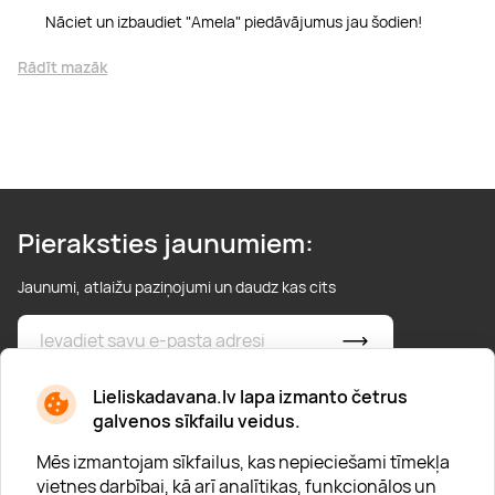
Nāciet un izbaudiet "Amela" piedāvājumus jau šodien!
Rādīt mazāk
Pieraksties jaunumiem:
Jaunumi, atlaižu paziņojumi un daudz kas cits
* Esmu iepazinies/usies ar
privātuma politiku
Lieliskadavana.lv lapa izmanto četrus
galvenos sīkfailu veidus.
Mēs izmantojam sīkfailus, kas nepieciešami tīmekļa
vietnes darbībai, kā arī analītikas, funkcionālos un