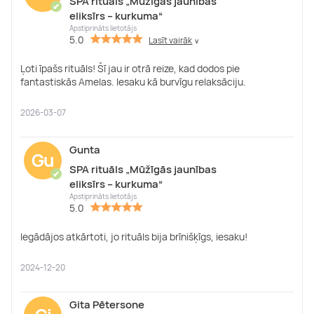
SPA rituāls „Mūžīgās jaunības
✔
eliksīrs – kurkuma“
Apstiprināts lietotājs
5.0
Lasīt vairāk
∨
Ļoti īpašs rituāls! Šī jau ir otrā reize, kad dodos pie
fantastiskās Amelas. Iesaku kā burvīgu relaksāciju.
2026-03-07
Gunta
Gu
SPA rituāls „Mūžīgās jaunības
✔
eliksīrs – kurkuma“
Apstiprināts lietotājs
5.0
Iegādājos atkārtoti, jo rituāls bija brīnišķīgs, iesaku!
2024-12-20
Gita Pētersone