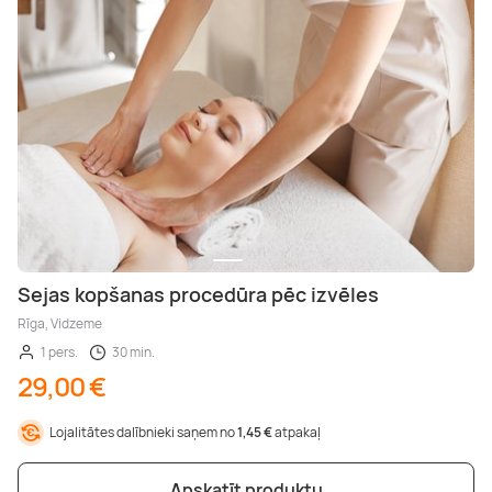
Sejas kopšanas procedūra pēc izvēles
Rīga, Vidzeme
1 pers.
30 min.
29,00 €
Lojalitātes dalībnieki saņem no
1,45 €
atpakaļ
Apskatīt produktu