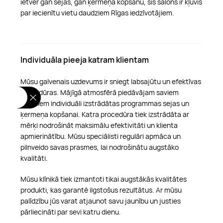
ietver gan sejas, gan ķermeņa kopšanu, šis salons ir kļuvis
par iecienītu vietu daudziem Rīgas iedzīvotājiem.
Individuāla pieeja katram klientam
Mūsu galvenais uzdevums ir sniegt labsajūtu un efektīvas
procedūras. Mājīgā atmosfērā piedāvājam saviem
klientiem individuāli izstrādātas programmas sejas un
ķermeņa kopšanai. Katra procedūra tiek izstrādāta ar
mērķi nodrošināt maksimālu efektivitāti un klienta
apmierinātību. Mūsu speciālisti regulāri apmāca un
pilnveido savas prasmes, lai nodrošinātu augstāko
kvalitāti.
Mūsu klīnikā tiek izmantoti tikai augstākās kvalitātes
produkti, kas garantē ilgstošus rezultātus. Ar mūsu
palīdzību jūs varat atjaunot savu jaunību un justies
pārliecināti par sevi katru dienu.