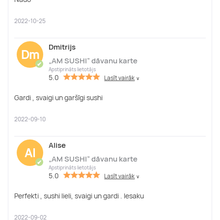
2022-10-25
Dmitrijs
Dm
„AM SUSHI” dāvanu karte
✔
Apstiprināts lietotājs
5.0
Lasīt vairāk
∨
Gardi , svaigi un garšīgi sushi
2022-09-10
Alise
Al
„AM SUSHI” dāvanu karte
✔
Apstiprināts lietotājs
5.0
Lasīt vairāk
∨
Perfekti , sushi lieli, svaigi un gardi . Iesaku
2022-09-02