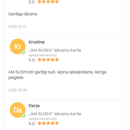
5.0
Garšīga dāvana
2023-12-21
Kristīne
Kr
„AM SUSHI” dāvanu karte
✔
Apstiprināts lietotājs
5.0
AM SUSHI ļoti garšīgi suši, laipna apkalpošana, laicīga
piegāde.
2023-10-06
Darja
Da
„AM SUSHI” dāvanu karte
✔
Apstiprināts lietotājs
5.0