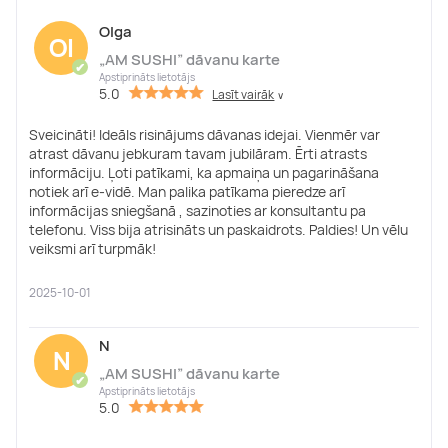
Olga
Ol
„AM SUSHI” dāvanu karte
✔
Apstiprināts lietotājs
5.0
Lasīt vairāk
∨
Sveicināti! Ideāls risinājums dāvanas idejai. Vienmēr var
atrast dāvanu jebkuram tavam jubilāram. Ērti atrasts
informāciju. Ļoti patīkami, ka apmaiņa un pagarināšana
notiek arī e-vidē. Man palika patīkama pieredze arī
informācijas sniegšanā , sazinoties ar konsultantu pa
telefonu. Viss bija atrisināts un paskaidrots. Paldies! Un vēlu
veiksmi arī turpmāk!
2025-10-01
N
N
„AM SUSHI” dāvanu karte
✔
Apstiprināts lietotājs
5.0