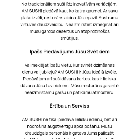
No tradicionāliem suši līdz inovatīvām variācijām,
AM SUSHI piedāvā kaut ko katra gaumei. Ar savu
plašo izvēli, restorāns aicina Jūs iepazīt Austrumu
virtuves daudzveidību. Neaizmirstiet izmēģināt arī
mūsu gardos desertus un atspirdzinošos
smūtijus.
Īpašs Piedāvājums Jūsu Svētkiem
Vai meklējat īpašu vietu, kur svinēt dzimšanas
dienu vai jubileju? AM SUSHI ir Jūsu ideālā izvēle.
Piedāvājam arī suši dāvanu kartes, kas ir lieliska
dāvana Jūsu tuviniekiem. Mūsu restorāns garantē
neaizmirstamu garšu un patīkamu atmosfēru.
Ērtība un Serviss
AM SUSHI ne tikai piedāvā lielisku ēdienu, bet arī
nodrošina augstvērtīgu apkalpošanu. Mūsu
draudzīgais personāls ir gatavs Jums palīdzēt