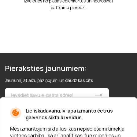
izvēlēties no plašās ēdienkartes un nodrošināt
patīkamu pieredzi.
Pieraksties jaunumiem:
Jaunumi, atlaižu paziņojumi un daudz kas cits
* Esmu iepazinies/usies ar
privātuma politiku
Lieliskadavana.lv lapa izmanto četrus
galvenos sīkfailu veidus.
Mēs izmantojam sīkfailus, kas nepieciešami tīmekļa
vietnes darbībai, kā arī analītikas, funkcionālos un