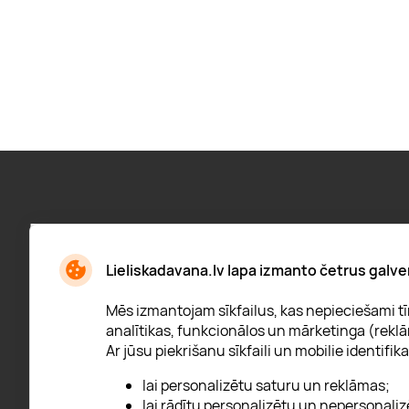
Pieraksties jaunumiem:
Jaunumi, atlaižu paziņojumi un daudz kas cits
Lieliskadavana.lv lapa izmanto četrus galve
Mēs izmantojam sīkfailus, kas nepieciešami tīm
analītikas, funkcionālos un mārketinga (reklā
Ar jūsu piekrišanu sīkfaili un mobilie identifika
* Esmu iepazinies/usies ar
privātuma politiku
lai personalizētu saturu un reklāmas;
lai rādītu personalizētu un nepersonaliz