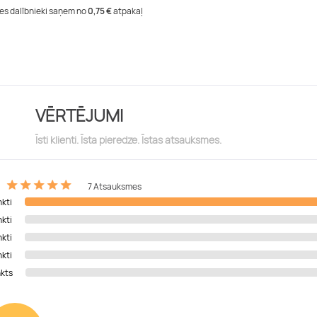
tes dalībnieki saņem no
0,75 €
atpakaļ
VĒRTĒJUMI
Īsti klienti. Īsta pieredze. Īstas atsauksmes.
7 Atsauksmes
nkti
nkti
nkti
nkti
nkts