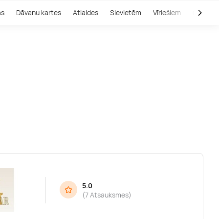
as
Dāvanu kartes
Atlaides
Sievietēm
Vīriešiem
Outlet
5.0
(
7 Atsauksmes
)