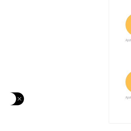
Apst
Apst