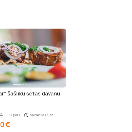
r” šašliku sētas dāvanu
e
1-3+ pers.
Vairāk kā 1,5 st.
00 €