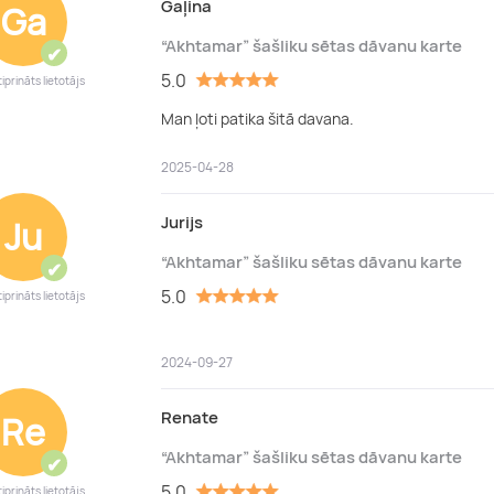
Gaļina
Ga
“Akhtamar” šašliku sētas dāvanu karte
✔
5.0
iprināts lietotājs
Man ļoti patika šitā davana.
2025-04-28
Jurijs
Ju
“Akhtamar” šašliku sētas dāvanu karte
✔
5.0
iprināts lietotājs
2024-09-27
Renate
Re
“Akhtamar” šašliku sētas dāvanu karte
✔
5.0
iprināts lietotājs