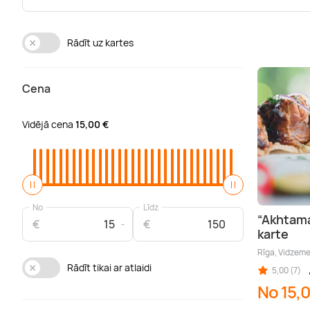
Rādīt uz kartes
Cena
Vidējā cena
15,00 €
No
Līdz
“Akhtama
€
€
karte
Rīga, Vidzem
Rādīt tikai ar atlaidi
5,00 (7)
No 15,