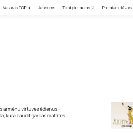
Vasaras TOP ☀️
Jaunums
Tikai pie mums 🎈
Premium dāvan
us armēņu virtuves ēdienus –
ieta, kurā baudīt gardas maltītes