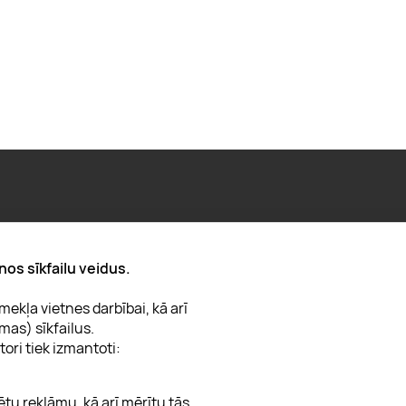
Par "Lieliska dāvana"
nos sīkfailu veidus.
Karjera
ekļa vietnes darbībai, kā arī
Blogs
mas) sīkfailus.
Uzņēmumiem
tori tiek izmantoti:
Lojalitātes klubs 💸
ētu reklāmu, kā arī mērītu tās