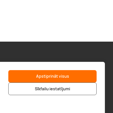
Palīdzība
“GERA DOVANA” GRUPA
Apstiprināt visus
F.A.Q.
geradovana.lt
Piegāde
superprezenty.pl
Sīkfailu iestatījumi
Pirkt veikalā
bookitnow.lt
Pirkšanas noteikumi
Kontakti