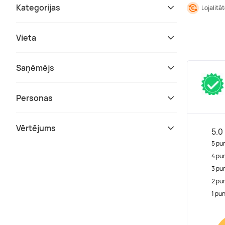
Kategorijas
Lojalitā
Vieta
Saņēmējs
Personas
Vērtējums
5.0
5 pu
4 pu
3 pu
2 pu
1 pu