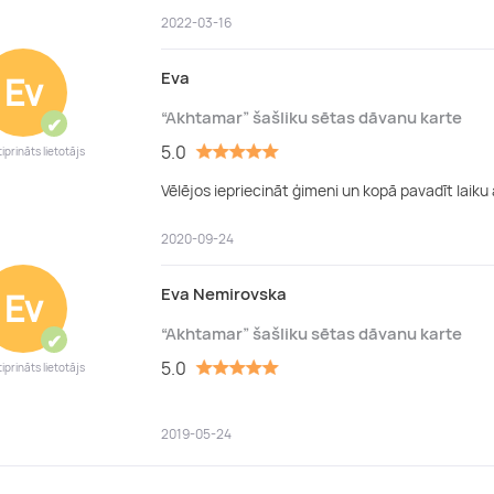
2022-03-16
Eva
Ev
“Akhtamar” šašliku sētas dāvanu karte
✔
5.0
iprināts lietotājs
Vēlējos iepriecināt ģimeni un kopā pavadīt laiku
2020-09-24
Eva Nemirovska
Ev
“Akhtamar” šašliku sētas dāvanu karte
✔
5.0
iprināts lietotājs
2019-05-24