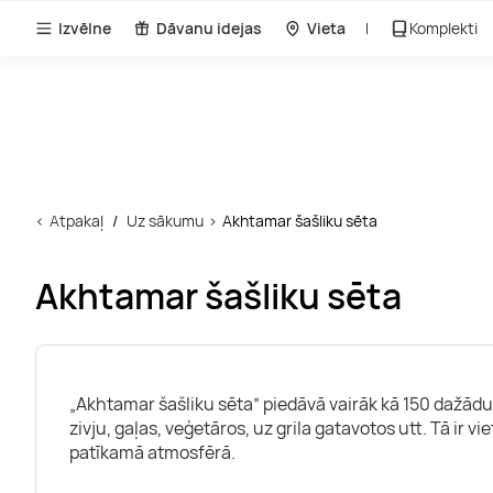
Izvēlne
Dāvanu idejas
Vieta
Komplekti
Atpakaļ
Uz sākumu
Akhtamar šašliku sēta
Akhtamar šašliku sēta
„Akhtamar šašliku sēta” piedāvā vairāk kā 150 dažād
zivju, gaļas, veģetāros, uz grila gatavotos utt. Tā ir v
patīkamā atmosfērā.